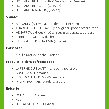
BOULANGERIE LES FREROS Seb & Nico (Quéven)
BOULANGERIE JOUET (Quéven)
BOULANGER GUIZIER (Quéven)
Viandes :
KERVADEC (Auray) : viande de boeuf et veau
CHARCUTERIE DU BLAVET (Kervignac) : porc et charcuterie
HENAFF (Pouldreuzic): pâté, saucisses et palets de porc
TERRE ET PLUMES (volaille)
LA FERME DE PENHAUDAN (volaille)
Poissons :
Moulin port de pêche (Lorient)
Produits laitiers et fromages :
LA FERME DU BLAVET (Inzinzac) : yaourts bio
SOVEFRAIS : fromages
LES COCOTTES DES RIAS : oeufs bio
PRO A PRO FRAIS : produits laitiers
Epicerie :
DGF Armor (Quéven)
A2S
BRETAGNE DESSERT GAVROCHE