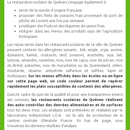
La restauration scolaire de Quéven s’engage également à :
servir de la viande d’origine française
proposer des filets de poissons frais provenant du port de
pêche de Lorient une fois par semaine
privilégier des fruits et des légumes de saison frais
intégrer dans ses menus des produits issus de l’agriculture
biologique.
Les repas servis dans les restaurants scolaires de la ville de Quéven
peuvent contenir les allergènes suivants : blé, seigle, orge, avoine,
épeautre, kamut, crustacés, œuf, poissons, arachides, soja, lait,
lactose, amandes, noisettes, noix, noix de cajou, noix de pécan, noix
du Brésil, pistaches, noix de macadamia ou du Queensland, céleri,
moutarde, sésame, anhydride sulfureux et sulfites, lupin et
mollusques.
Sur les menus affichés dans les écoles ou en ligne
sur cette page web, un code couleur permet de repérer
rapidement les plats susceptibles de contenir des allergènes.
Dans le cadre du suivi de la qualité et pour une transparence envers
ses convives,
les restaurants scolaires de Quéven réalisent
des auto-contrôles des denrées alimentaires et de surfaces
tous les deux mois. Les analyses sont prélevées et réalisées par le
laboratoire indépendant L.D.A. sur le site de production de la
cantine centrale d’Anatole France. En bas de page, vous
trouverez les derniers résultats d’analyse.