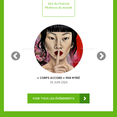
Site du Festival
Pêcheurs du monde
 COPINES
« CORPS ACCORD » PAR NYBÉ
ANIMATION 
0H00
30 JUIN 2026
VOIR TOUS LES ÉVÉNEMENTS