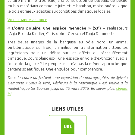
culture maritime très riche, à la construction de bateaux de pêche
en bio matériaux comme le jute et le bambou, moins onéreux que
le bois et mieux adaptés aux conditions climatiques locales.
Voir la bande-annonce
« L’ours polaire, une espèce menacée » (53’)
– réalisateurs
: Anja-Brenda Kindler, Christopher Gerisch etTanja Dammertz
Très belles images de la banquise au pôle Nord, un animal
emblématique du froid, un milieu en transformation …tous les
ingrédients pour un débat sur les effets du réchauffement
climatique. L’ours blanc est-il une espèce en voie d’extinction avec la
fonte de la glace ? Le peuple Inuit n’a pas la même approche que
certains scientifiques. Une enquête pour comprendre.
Dans le cadre du festival, une exposition de photographies de Sylvain
Demange « Sous le vent, Pêcheurs à la Martinique » est visible à la
médiathèque Les Sources jusqu’au 15 mars 2016.
En savoir plus,
cliquez
ici
.
LIENS UTILES