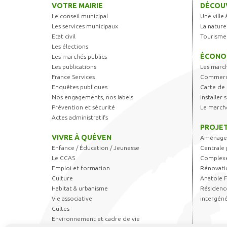
VOTRE MAIRIE
DÉCOUV
Le conseil municipal
Une ville 
Les services municipaux
La nature
Etat civil
Tourisme
Les élections
ÉCONO
Les marchés publics
Les publications
Les marc
France Services
Commerce
Enquêtes publiques
Carte de 
Nos engagements, nos labels
Installer
Prévention et sécurité
Le march
Actes administratifs
PROJET
VIVRE À QUÉVEN
Aménagem
Enfance / Éducation / Jeunesse
Centrale 
Le CCAS
Complexe
Emploi et formation
Rénovati
Culture
Anatole 
Habitat & urbanisme
Résidence
Vie associative
intergéné
Cultes
Environnement et cadre de vie