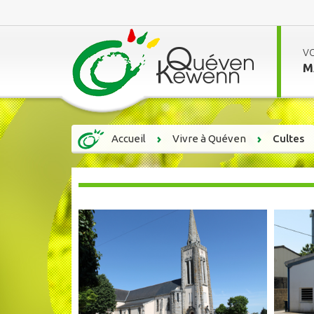
V
M
Accueil
Vivre à Quéven
Cultes