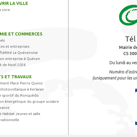
RIR LA VILLE
à vivre
MIE ET COMMERCES
Tél
hés
s et entreprises
Mairie d
fidélité La Quévenoise
CS 300
 son entreprise à Quéven
Du lundi au ve
é de Noël 2026
Numéro d’astre
S ET TRAVAUX
(uniquement pour les ur
ent Place Pierre Quinio
photovoltaïque à Kerlaran
 sportif du Ronquédo
on énergétique du groupe scolaire
France
 Habitat Jeunes et salle
rationnelle