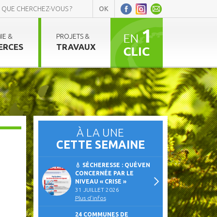
IE &
PROJETS &
ERCES
TRAVAUX
À LA UNE
CETTE SEMAINE
💧 SÉCHERESSE : QUÉVEN
CONCERNÉE PAR LE
NIVEAU « CRISE »
31 JUILLET 2026
Plus d'infos
24 COMMUNES DE