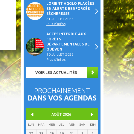
LORIENT AGGLO PLACÉES
EN ALERTE RENFORCÉE
SÉCHERESSE
21 JUILLET 2026
Plus d'infos
ACCÈS INTERDIT AUX
FORÊTS
DÉPARTEMENTALES DE
QUÉVEN
10 JUILLET 2026
Plus d'infos
VOIR LES ACTUALITÉS
PROCHAINEMENT
DANS VOS AGENDAS
AOÛT
2026
LUN
MAR
MER
JEU
VEN
SAM
DIM
27
28
29
30
31
1
2