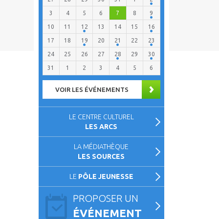
3
4
5
6
7
8
9
10
11
12
13
14
15
16
17
18
19
20
21
22
23
24
25
26
27
28
29
30
31
1
2
3
4
5
6
VOIR LES ÉVÉNEMENTS
LE CENTRE CULTUREL
LES ARCS
LA MÉDIATHÈQUE
LES SOURCES
LE
PÔLE JEUNESSE
PROPOSER UN
ÉVÉNEMENT