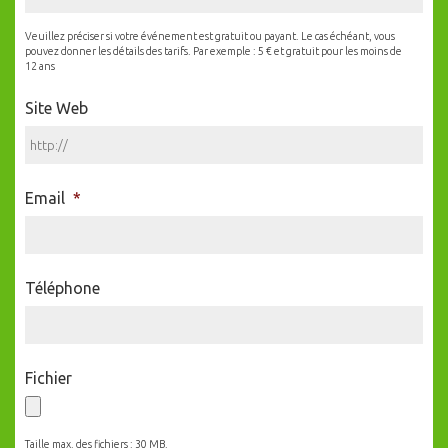
Veuillez préciser si votre événement est gratuit ou payant. Le cas échéant, vous
pouvez donner les détails des tarifs. Par exemple : 5 € et gratuit pour les moins de
12 ans
Site Web
Email
*
Téléphone
Fichier
Taille max. des fichiers : 30 MB.