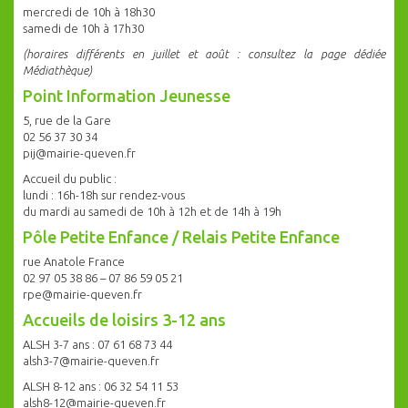
mercredi de 10h à 18h30
samedi de 10h à 17h30
(horaires différents en juillet et août : consultez la page dédiée
Médiathèque)
Point Information Jeunesse
5, rue de la Gare
02 56 37 30 34
pij@mairie-queven.fr
Accueil du public :
lundi : 16h-18h sur rendez-vous
du mardi au samedi de 10h à 12h et de 14h à 19h
Pôle Petite Enfance / Relais Petite Enfance
rue Anatole France
02 97 05 38 86 – 07 86 59 05 21
rpe@mairie-queven.fr
Accueils de loisirs 3-12 ans
ALSH 3-7 ans : 07 61 68 73 44
alsh3-7@mairie-queven.fr
ALSH 8-12 ans : 06 32 54 11 53
alsh8-12@mairie-queven.fr