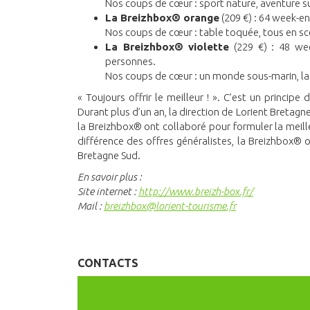
Nos coups de cœur : sport nature, aventure suc
La Breizhbox® orange
(209 €) : 64 week-en
Nos coups de cœur : table toquée, tous en scèn
La Breizhbox® violette
(229 €) : 48 wee
personnes.
Nos coups de cœur : un monde sous-marin, la J
« Toujours offrir le meilleur ! ». C’est un princip
Durant plus d’un an, la direction de Lorient Bretagn
la Breizhbox® ont collaboré pour formuler la meille
différence des offres généralistes, la Breizhbox® o
Bretagne Sud.
En savoir plus :
Site internet :
http://www.breizh-box.fr/
Mail :
breizhbox@lorient-tourisme.fr
CONTACTS