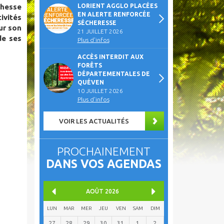
chesse
LORIENT AGGLO PLACÉES
EN ALERTE RENFORCÉE
ivités
SÉCHERESSE
ur son
21 JUILLET 2026
de ses
Plus d'infos
ACCÈS INTERDIT AUX
FORÊTS
DÉPARTEMENTALES DE
QUÉVEN
10 JUILLET 2026
Plus d'infos
VOIR LES ACTUALITÉS
PROCHAINEMENT
DANS VOS AGENDAS
AOÛT
2026
LUN
MAR
MER
JEU
VEN
SAM
DIM
27
28
29
30
31
1
2