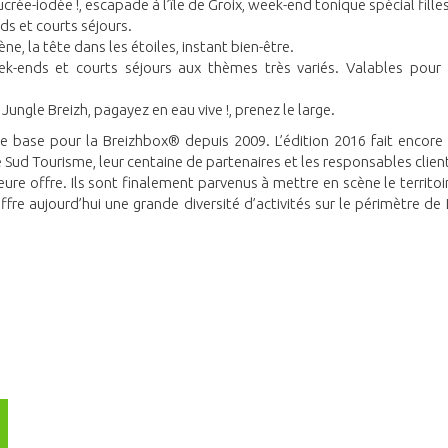
rée-iodée !, escapade à l’île de Groix, week-end tonique spécial filles
ds et courts séjours.
e, la tête dans les étoiles, instant bien-être.
k-ends et courts séjours aux thèmes très variés. Valables pour
ungle Breizh, pagayez en eau vive !, prenez le large.
e de base pour la Breizhbox® depuis 2009. L’édition 2016 fait encore
e Sud Tourisme, leur centaine de partenaires et les responsables clien
ure offre. Ils sont finalement parvenus à mettre en scène le territoir
ffre aujourd’hui une grande diversité d’activités sur le périmètre de 