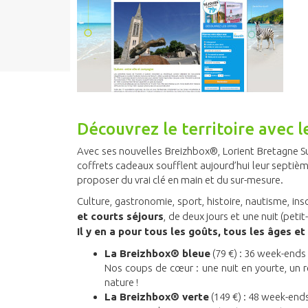
Découvrez le territoire avec 
Avec ses nouvelles Breizhbox®, Lorient Bretagne Su
coffrets cadeaux soufflent aujourd’hui leur septième
proposer du vrai clé en main et du sur-mesure.
Culture, gastronomie, sport, histoire, nautisme, in
et courts séjours
, de deux jours et une nuit (peti
Il y en a pour tous les goûts, tous les âges e
La Breizhbox® bleue
(79 €) : 36 week-ends 
Nos coups de cœur : une nuit en yourte, un 
nature !
La Breizhbox® verte
(149 €) : 48 week-ends