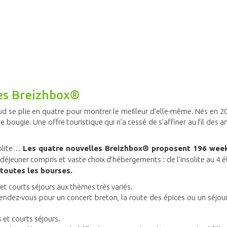
les Breizhbox®
d se plie en quatre pour montrer le meilleur d’elle-même. Nés en 20
 bougie. Une offre touristique qui n’a cessé de s’affiner au fil des a
solite…
Les quatre nouvelles Breizhbox® proposent 196 wee
t-déjeuner compris et vaste choix d’hébergements : de l’insolite au 4 ét
t toutes les bourses.
et courts séjours aux thèmes très variés.
rendez-vous pour un concert breton, la route des épices ou un séjo
 et courts séjours.