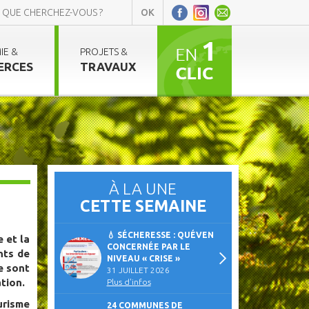
IE &
PROJETS &
ERCES
TRAVAUX
À LA UNE
CETTE SEMAINE
💧 SÉCHERESSE : QUÉVEN
 et la
CONCERNÉE PAR LE
nts de
NIVEAU « CRISE »
re sont
31 JUILLET 2026
tion.
Plus d'infos
risme
24 COMMUNES DE