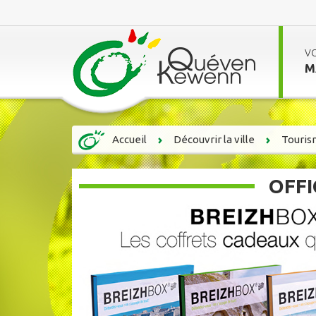
V
M
Accueil
Découvrir la ville
Touri
OFFI