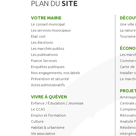
PLAN DU
SITE
VOTRE MAIRIE
DÉCOUV
Le conseil municipal
Une ville 
Les services municipaux
La nature
Etat civil
Tourisme
Les élections
ÉCONO
Les marchés publics
Les publications
Les marc
France Services
Commerce
Enquêtes publiques
Carte de 
Nos engagements, nos labels
Installer
Prévention et sécurité
Le march
Actes administratifs
PROJET
VIVRE À QUÉVEN
Aménagem
Enfance / Éducation / Jeunesse
Centrale 
Le CCAS
Complexe
Emploi et formation
Rénovati
Culture
Anatole 
Habitat & urbanisme
Résidence
Vie associative
intergéné