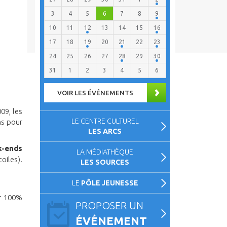
3
4
5
6
7
8
9
10
11
12
13
14
15
16
17
18
19
20
21
22
23
24
25
26
27
28
29
30
31
1
2
3
4
5
6
VOIR LES ÉVÉNEMENTS
09, les
LE CENTRE CULTUREL
ns pour
LES ARCS
k-ends
LA MÉDIATHÈQUE
oiles).
LES SOURCES
LE
PÔLE JEUNESSE
ur 100%
PROPOSER UN
ÉVÉNEMENT