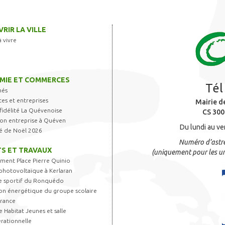
RIR LA VILLE
à vivre
MIE ET COMMERCES
Tél
hés
s et entreprises
Mairie d
fidélité La Quévenoise
CS 300
 son entreprise à Quéven
Du lundi au ve
é de Noël 2026
Numéro d’astre
S ET TRAVAUX
(uniquement pour les ur
ent Place Pierre Quinio
photovoltaïque à Kerlaran
 sportif du Ronquédo
on énergétique du groupe scolaire
France
 Habitat Jeunes et salle
rationnelle