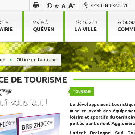
CARTE INTERACTIVE
OTRE
VIVRE À
DÉCOUVRIR
ECONOM
AIRIE
QUÉVEN
LA VILLE
COMM
sme
Office de tourisme
CE DE TOURISME
TOURISME
Le développement touristique
mise en avant des équipeme
loisirs et sportifs du territoi
portés par Lorient Aggloméra
Lorient Bretagne Sud Tou