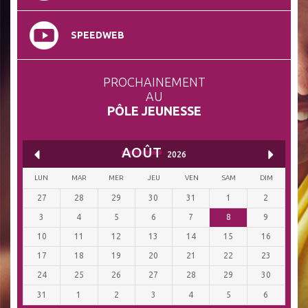
SPEEDWEB
PROCHAINEMENT
AU
PÔLE JEUNESSE
AOÛT
2026
LUN
MAR
MER
JEU
VEN
SAM
DIM
27
28
29
30
31
1
2
3
4
5
6
7
8
9
10
11
12
13
14
15
16
17
18
19
20
21
22
23
24
25
26
27
28
29
30
31
1
2
3
4
5
6