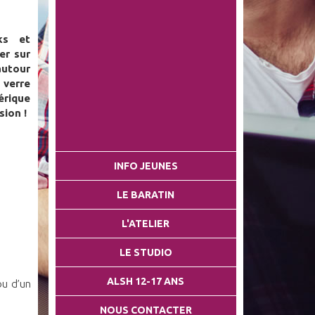
ks et
er sur
autour
 verre
érique
sion !
INFO JEUNES
LE BARATIN
L'ATELIER
LE STUDIO
ALSH 12-17 ANS
ou d’un
NOUS CONTACTER