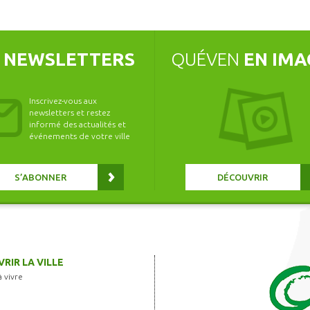
S
NEWSLETTERS
QUÉVEN
EN IMA
Inscrivez-vous aux
newsletters et restez
informé des actualités et
événements de votre ville
S’ABONNER
DÉCOUVRIR
RIR LA VILLE
à vivre