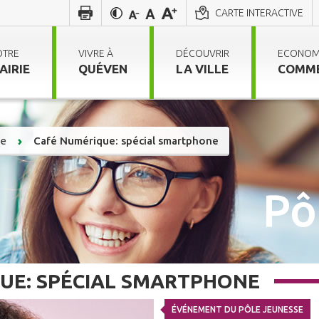
CARTE INTERACTIVE
OTRE
VIVRE À
DÉCOUVRIR
ECONOM
AIRIE
QUÉVEN
LA VILLE
COMM
se
Café Numérique: spécial smartphone
Pô
UE: SPÉCIAL SMARTPHONE
ÉVÉNEMENT DU PÔLE JEUNESSE