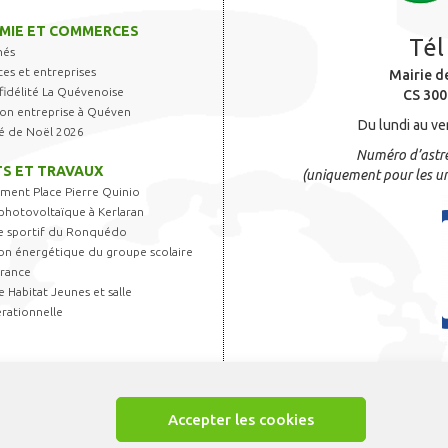
MIE ET COMMERCES
Tél
hés
s et entreprises
Mairie d
fidélité La Quévenoise
CS 300
 son entreprise à Quéven
Du lundi au ve
é de Noël 2026
Numéro d’astre
S ET TRAVAUX
(uniquement pour les ur
ent Place Pierre Quinio
photovoltaïque à Kerlaran
 sportif du Ronquédo
on énergétique du groupe scolaire
France
 Habitat Jeunes et salle
rationnelle
Accepter les cookies