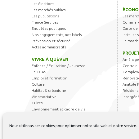
Les élections
ÉCONO
Les marchés publics
Les publications
Les marc
France Services
Commerce
Enquêtes publiques
Carte de 
Nos engagements, nos labels
Installer
Prévention et sécurité
Le march
Actes administratifs
PROJET
VIVRE À QUÉVEN
Aménagem
Enfance / Éducation / Jeunesse
Centrale 
Le CCAS
Complexe
Emploi et formation
Rénovati
Culture
Anatole 
Habitat & urbanisme
Résidence
Vie associative
intergéné
Cultes
Environnement et cadre de vie
Transports
Sports & Loisirs
Nous utilisons des cookies pour optimiser notre site web et notre service.
Règlements et autorisations