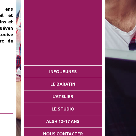
17 ans
il et
ins et
Quéven
Louise
rc de
INFO JEUNES
LE BARATIN
L'ATELIER
LE STUDIO
ALSH 12-17 ANS
NOUS CONTACTER