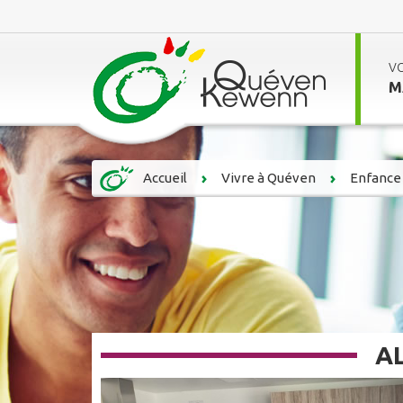
V
M
Accueil
Vivre à Quéven
Enfance 
A