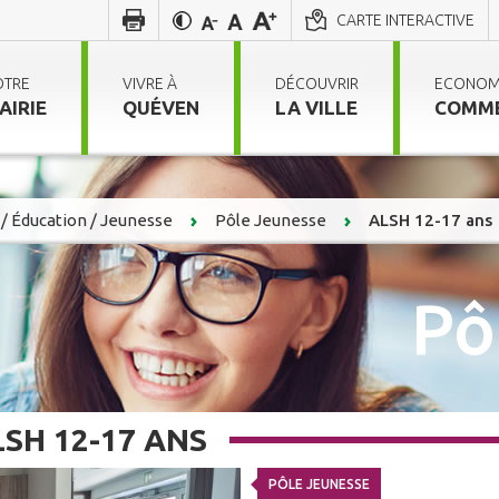
CARTE INTERACTIVE
OTRE
VIVRE À
DÉCOUVRIR
ECONOM
AIRIE
QUÉVEN
LA VILLE
COMM
/ Éducation / Jeunesse
Pôle Jeunesse
ALSH 12-17 ans
Pô
LSH 12-17 ANS
PÔLE JEUNESSE