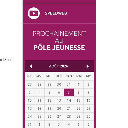
SPEEDWEB
PROCHAINEMENT
AU
PÔLE JEUNESSE
iode de
AOÛT
2026
LUN
MAR
MER
JEU
VEN
SAM
DIM
27
28
29
30
31
1
2
3
4
5
6
7
8
9
10
11
12
13
14
15
16
17
18
19
20
21
22
23
24
25
26
27
28
29
30
31
1
2
3
4
5
6