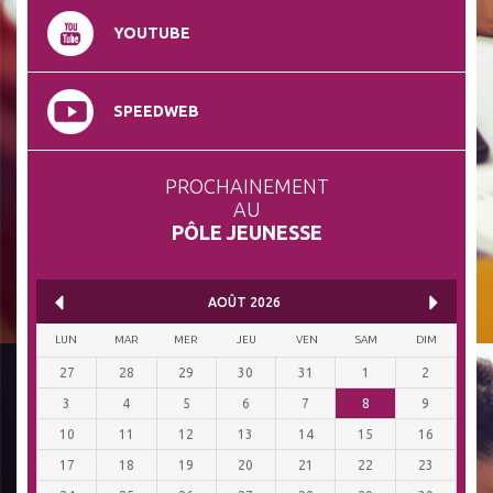
YOUTUBE
SPEEDWEB
PROCHAINEMENT
AU
PÔLE JEUNESSE
AOÛT
2026
LUN
MAR
MER
JEU
VEN
SAM
DIM
27
28
29
30
31
1
2
3
4
5
6
7
8
9
10
11
12
13
14
15
16
17
18
19
20
21
22
23