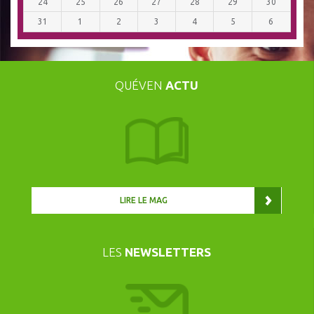
24
25
26
27
28
29
30
31
1
2
3
4
5
6
QUÉVEN
ACTU
LIRE LE MAG
LES
NEWSLETTERS