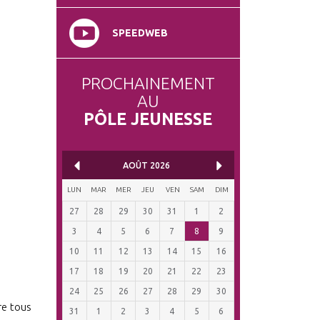
SPEEDWEB
PROCHAINEMENT
AU
PÔLE JEUNESSE
AOÛT
2026
LUN
MAR
MER
JEU
VEN
SAM
DIM
27
28
29
30
31
1
2
3
4
5
6
7
8
9
10
11
12
13
14
15
16
17
18
19
20
21
22
23
24
25
26
27
28
29
30
re tous
31
1
2
3
4
5
6