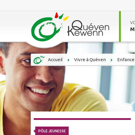
V
M
Accueil
Vivre à Quéven
Enfance 
PÔLE JEUNESSE