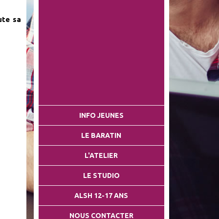
ute sa
INFO JEUNES
LE BARATIN
L'ATELIER
LE STUDIO
ALSH 12-17 ANS
NOUS CONTACTER