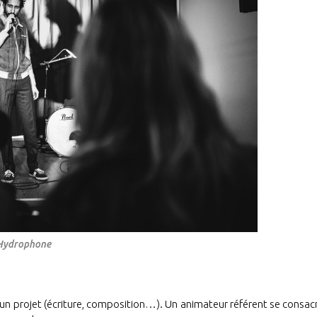
’Hydrophone
’un projet (écriture, composition…). Un animateur référent se consac