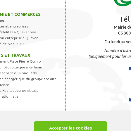
MIE ET COMMERCES
Tél
hés
s et entreprises
Mairie d
fidélité La Quévenoise
CS 300
 son entreprise à Quéven
Du lundi au ve
é de Noël 2026
Numéro d’astre
S ET TRAVAUX
(uniquement pour les ur
ent Place Pierre Quinio
photovoltaïque à Kerlaran
 sportif du Ronquédo
on énergétique du groupe scolaire
France
 Habitat Jeunes et salle
rationnelle
Accepter les cookies