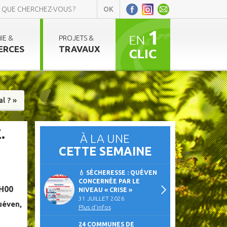
IE &
PROJETS &
ERCES
TRAVAUX
l ? »
.
À LA UNE
CETTE SEMAINE
💧 SÉCHERESSE : QUÉVEN
CONCERNÉE PAR LE
H00
NIVEAU « CRISE »
31 JUILLET 2026
uéven,
Plus d'infos
24 COMMUNES DE