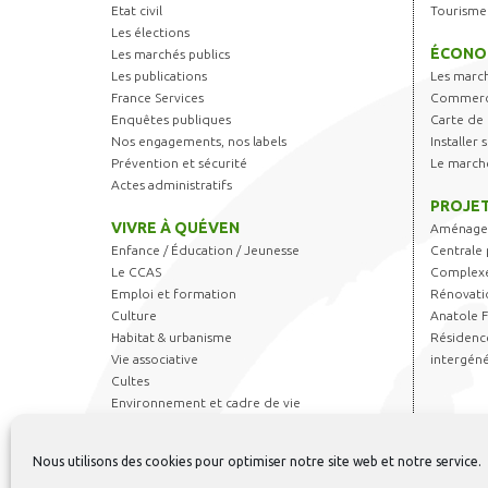
Etat civil
Tourisme
Les élections
ÉCONO
Les marchés publics
Les publications
Les marc
France Services
Commerce
Enquêtes publiques
Carte de 
Nos engagements, nos labels
Installer
Prévention et sécurité
Le march
Actes administratifs
PROJET
VIVRE À QUÉVEN
Aménagem
Enfance / Éducation / Jeunesse
Centrale 
Le CCAS
Complexe
Emploi et formation
Rénovati
Culture
Anatole 
Habitat & urbanisme
Résidence
Vie associative
intergéné
Cultes
Environnement et cadre de vie
Transports
Sports & Loisirs
Nous utilisons des cookies pour optimiser notre site web et notre service.
Règlements et autorisations