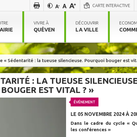
CARTE INTERACTIVE
OTRE
VIVRE À
DÉCOUVRIR
ECONOM
AIRIE
QUÉVEN
LA VILLE
COMM
 « Sédentarité : la tueuse silencieuse. Pourquoi bouger est vita
ARITÉ : LA TUEUSE SILENCIEUSE
BOUGER EST VITAL ? »
ÉVÉNEMENT
LE 05 NOVEMBRE 2024 À 20
Dans le cadre du cycle « Q
les conférences »