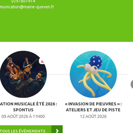
0297801414
munication@mairie-queven.fr
ATION MUSICALE ÉTÉ 2026 :
« INVASION DE PIEUVRES » :
A
SPONTUS
ATELIERS ET JEU DE PISTE
09 AOÛT 2026 À 11H00
12 AOÛT 2026
 TOUS LES ÉVÉNEMENTS