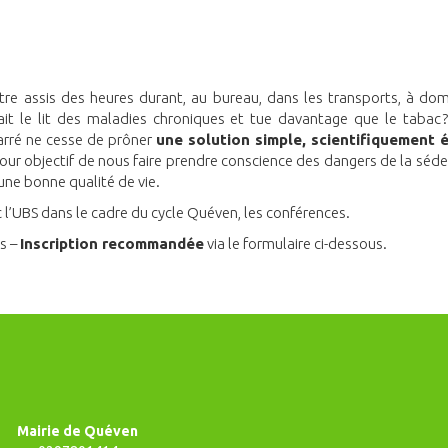
d’être assis des heures durant, au bureau, dans les transports, à do
fait le lit des maladies chroniques et tue davantage que le tabac 
Carré ne cesse de prôner
une solution simple, scientifiquement é
pour objectif de nous faire prendre conscience des dangers de la séde
 une bonne qualité de vie.
c l’UBS dans le cadre du cycle Quéven, les conférences.
es –
Inscription recommandée
via le formulaire ci-dessous.
Mairie de Quéven