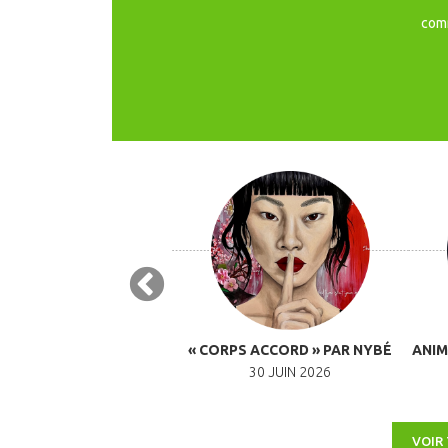
com
E AUX PRÊTRESSES » PAR
« CORPS ACCORD » PAR NYBÉ
ANIM
ELPHINE OLLIVIER
30 JUIN 2026
2 SEPTEMBRE 2026
VOIR