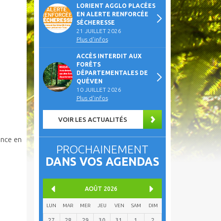
LORIENT AGGLO PLACÉES
EN ALERTE RENFORCÉE
SÉCHERESSE
21 JUILLET 2026
Plus d'infos
ACCÈS INTERDIT AUX
FORÊTS
DÉPARTEMENTALES DE
QUÉVEN
10 JUILLET 2026
Plus d'infos
VOIR LES ACTUALITÉS
ance en
PROCHAINEMENT
DANS VOS AGENDAS
AOÛT
2026
LUN
MAR
MER
JEU
VEN
SAM
DIM
27
28
29
30
31
1
2