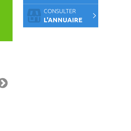
CONSULTER
L'ANNUAIRE
NIMATION MUSICALE ÉTÉ 2026 :
FESTIVAL JUST PAINT QUÉVEN #
AN ABHAIN
19 AOÛT 2026
16 AOÛT 2026 À 11H00