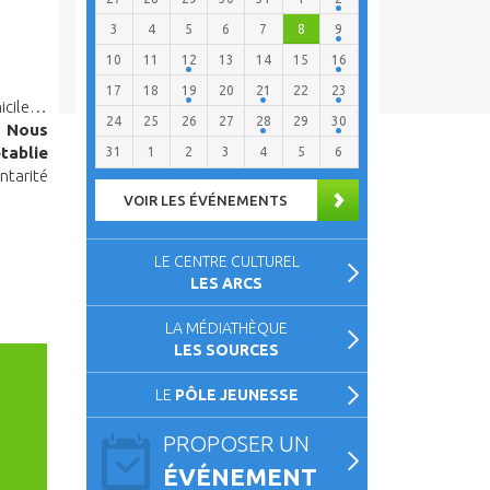
3
4
5
6
7
8
9
10
11
12
13
14
15
16
17
18
19
20
21
22
23
micile…
24
25
26
27
28
29
30
?
Nous
tablie
31
1
2
3
4
5
6
ntarité
VOIR LES ÉVÉNEMENTS
LE CENTRE CULTUREL
LES ARCS
LA MÉDIATHÈQUE
LES SOURCES
LE
PÔLE JEUNESSE
PROPOSER UN
ÉVÉNEMENT