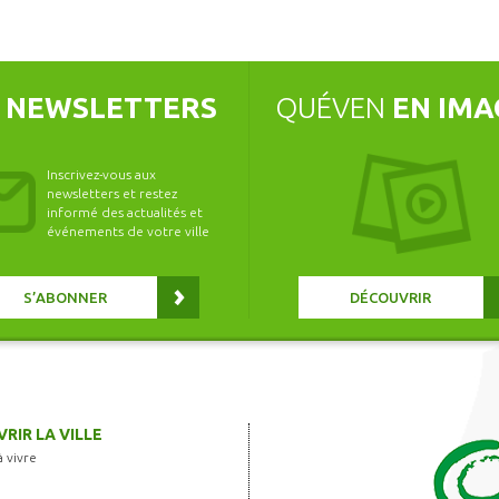
S
NEWSLETTERS
QUÉVEN
EN IMA
Inscrivez-vous aux
newsletters et restez
informé des actualités et
événements de votre ville
S’ABONNER
DÉCOUVRIR
RIR LA VILLE
à vivre