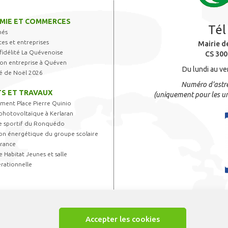
MIE ET COMMERCES
Tél
hés
s et entreprises
Mairie d
fidélité La Quévenoise
CS 300
 son entreprise à Quéven
Du lundi au ve
é de Noël 2026
Numéro d’astre
S ET TRAVAUX
(uniquement pour les ur
ent Place Pierre Quinio
photovoltaïque à Kerlaran
 sportif du Ronquédo
on énergétique du groupe scolaire
France
 Habitat Jeunes et salle
rationnelle
Accepter les cookies