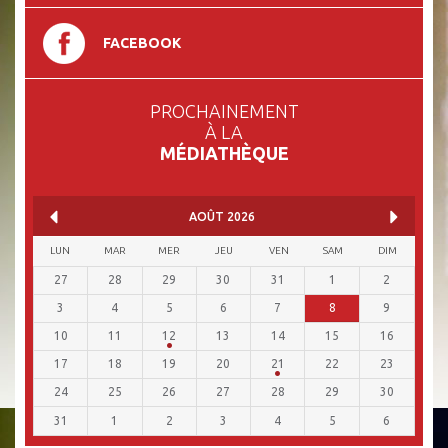
FACEBOOK
PROCHAINEMENT
À LA
MÉDIATHÈQUE
AOÛT
2026
LUN
MAR
MER
JEU
VEN
SAM
DIM
27
28
29
30
31
1
2
3
4
5
6
7
8
9
10
11
12
13
14
15
16
17
18
19
20
21
22
23
24
25
26
27
28
29
30
31
1
2
3
4
5
6