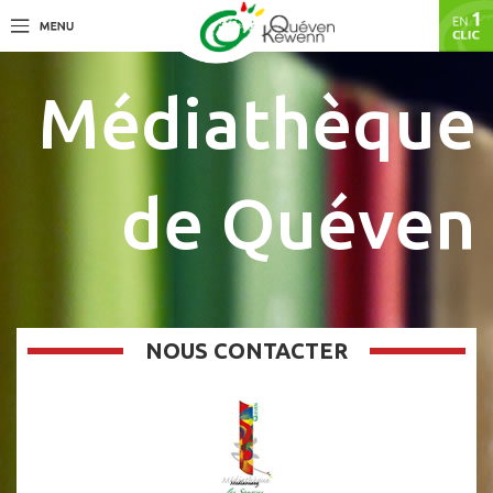
Médiathèque
de Quéven
NOUS CONTACTER