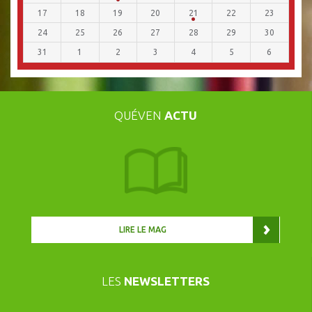
17
18
19
20
21
22
23
24
25
26
27
28
29
30
31
1
2
3
4
5
6
QUÉVEN
ACTU
LIRE LE MAG
LES
NEWSLETTERS