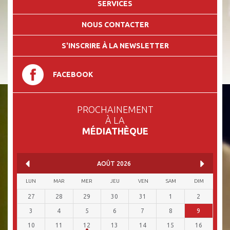
SERVICES
NOUS CONTACTER
S'INSCRIRE À LA NEWSLETTER
FACEBOOK
PROCHAINEMENT
À LA
MÉDIATHÈQUE
AOÛT
2026
LUN
MAR
MER
JEU
VEN
SAM
DIM
27
28
29
30
31
1
2
3
4
5
6
7
8
9
10
11
12
13
14
15
16