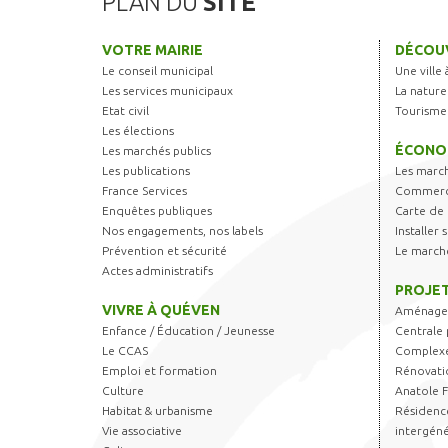
PLAN DU
SITE
VOTRE MAIRIE
DÉCOUV
Le conseil municipal
Une ville 
Les services municipaux
La nature
Etat civil
Tourisme
Les élections
ÉCONO
Les marchés publics
Les publications
Les marc
France Services
Commerce
Enquêtes publiques
Carte de 
Nos engagements, nos labels
Installer
Prévention et sécurité
Le march
Actes administratifs
PROJET
VIVRE À QUÉVEN
Aménagem
Enfance / Éducation / Jeunesse
Centrale 
Le CCAS
Complexe
Emploi et formation
Rénovati
Culture
Anatole 
Habitat & urbanisme
Résidence
Vie associative
intergéné