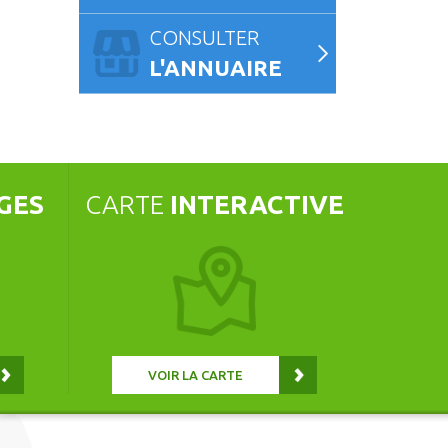
NIMATION MUSICALE ÉTÉ 2026 :
FESTIVAL JUST PAINT QUÉVEN #
AN ABHAIN
19 AOÛT 2026
CONSULTER
16 AOÛT 2026 À 11H00
L'ANNUAIRE
GES
CARTE
INTERACTIVE
VOIR LA CARTE