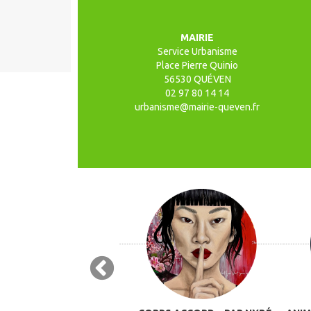
MAIRIE
Service Urbanisme
Place Pierre Quinio
56530 QUÉVEN
02 97 80 14 14
urbanisme@mairie-queven.fr