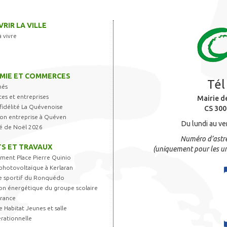
RIR LA VILLE
à vivre
MIE ET COMMERCES
Tél
hés
s et entreprises
Mairie d
fidélité La Quévenoise
CS 300
 son entreprise à Quéven
Du lundi au ve
é de Noël 2026
Numéro d’astre
S ET TRAVAUX
(uniquement pour les ur
ent Place Pierre Quinio
photovoltaïque à Kerlaran
 sportif du Ronquédo
on énergétique du groupe scolaire
France
 Habitat Jeunes et salle
rationnelle