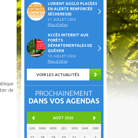
LORIENT AGGLO PLACÉES
EN ALERTE RENFORCÉE
SÉCHERESSE
21 JUILLET 2026
Plus d'infos
ACCÈS INTERDIT AUX
FORÊTS
DÉPARTEMENTALES DE
QUÉVEN
10 JUILLET 2026
Plus d'infos
VOIR LES ACTUALITÉS
blique
tier de
PROCHAINEMENT
DANS VOS AGENDAS
AOÛT
2026
LUN
MAR
MER
JEU
VEN
SAM
DIM
27
28
29
30
31
1
2