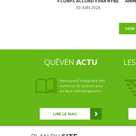
ACONTINES : COPAINS
« CORPS ACCORD » PAR NYBÉ
ANIM
COPINES
30 JUIN 2026
PTEMBRE 2026 À 10H00
VOIR
QUÉVEN
ACTU
LE
Retrouvez l’intégralité des
numéros du Quéven actu
en libre téléchargement
LIRE LE MAG