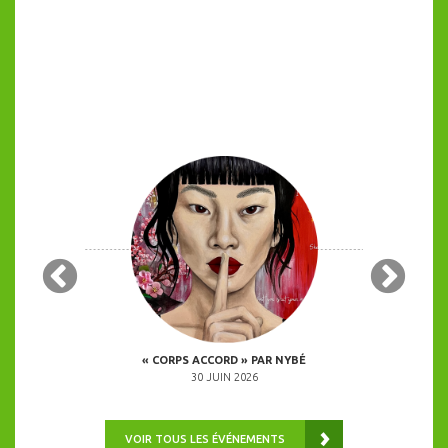
 COPINES
« CORPS ACCORD » PAR NYBÉ
ANIMATION 
0H00
30 JUIN 2026
VOIR TOUS LES ÉVÉNEMENTS