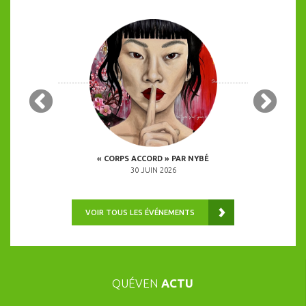
 COPINES
« CORPS ACCORD » PAR NYBÉ
ANIMATION 
0H00
30 JUIN 2026
VOIR TOUS LES ÉVÉNEMENTS
QUÉVEN
ACTU