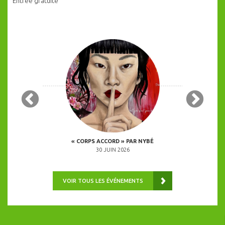
Entrée gratuite
IQUES 2026
« CORPS ACCORD » PAR NYBÉ
« INVASION DE
30 JUIN 2026
VOIR TOUS LES ÉVÉNEMENTS