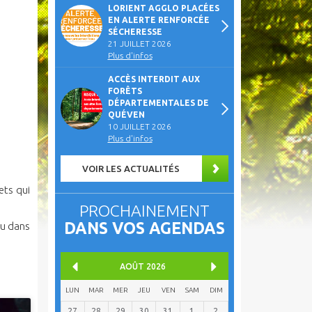
LORIENT AGGLO PLACÉES
EN ALERTE RENFORCÉE
SÉCHERESSE
21 JUILLET 2026
Plus d'infos
ACCÈS INTERDIT AUX
FORÊTS
DÉPARTEMENTALES DE
QUÉVEN
10 JUILLET 2026
Plus d'infos
VOIR LES ACTUALITÉS
ets qui
PROCHAINEMENT
DANS VOS AGENDAS
ou dans
AOÛT
2026
LUN
MAR
MER
JEU
VEN
SAM
DIM
27
28
29
30
31
1
2