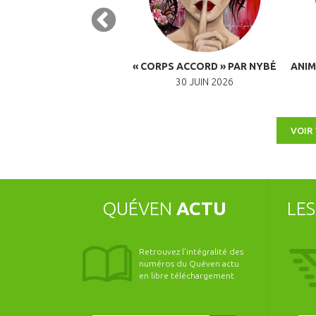
ACONTINES : COPAINS
« CORPS ACCORD » PAR NYBÉ
ANIM
COPINES
30 JUIN 2026
PTEMBRE 2026 À 10H00
VOIR
QUÉVEN
ACTU
LE
Retrouvez l’intégralité des
numéros du Quéven actu
en libre téléchargement