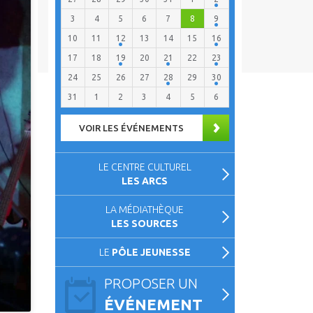
3
4
5
6
7
8
9
10
11
12
13
14
15
16
17
18
19
20
21
22
23
24
25
26
27
28
29
30
31
1
2
3
4
5
6
VOIR LES ÉVÉNEMENTS
LE CENTRE CULTUREL
LES ARCS
LA MÉDIATHÈQUE
LES SOURCES
LE
PÔLE JEUNESSE
PROPOSER UN
ÉVÉNEMENT