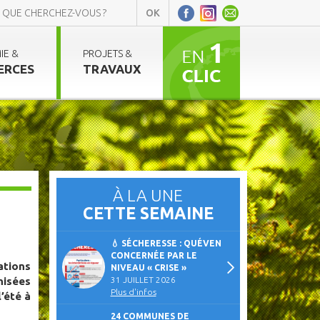
IE &
PROJETS &
ERCES
TRAVAUX
À LA UNE
CETTE SEMAINE
💧 SÉCHERESSE : QUÉVEN
CONCERNÉE PAR LE
tions
NIVEAU « CRISE »
nisées
31 JUILLET 2026
Plus d'infos
’été à
24 COMMUNES DE