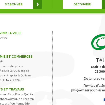
S’ABONNER
DÉCOUVRIR
RIR LA VILLE
à vivre
MIE ET COMMERCES
Tél
hés
s et entreprises
Mairie d
fidélité La Quévenoise
CS 300
 son entreprise à Quéven
Du lundi au ve
é de Noël 2026
Numéro d’astre
S ET TRAVAUX
(uniquement pour les ur
ent Place Pierre Quinio
photovoltaïque à Kerlaran
 sportif du Ronquédo