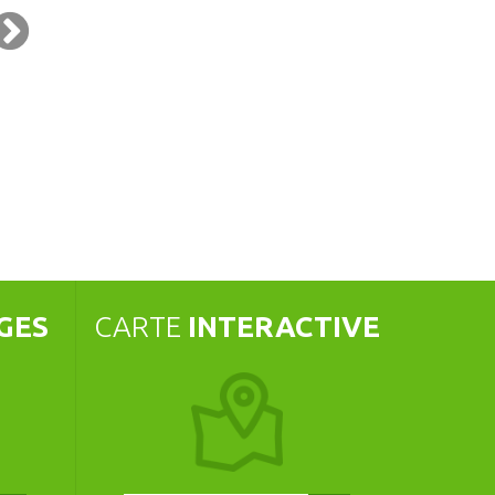
NIMATION MUSICALE ÉTÉ 2026 :
FESTIVAL JUST PAINT QUÉVEN #
AN ABHAIN
19 AOÛT 2026
16 AOÛT 2026 À 11H00
GES
CARTE
INTERACTIVE