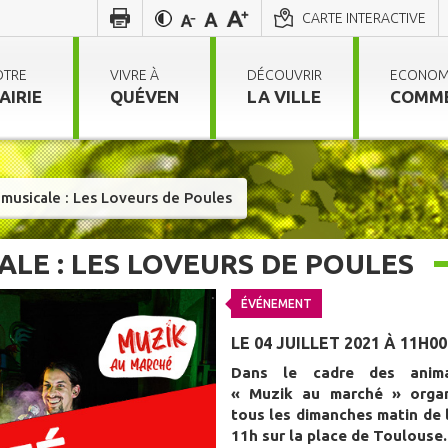
CARTE INTERACTIVE
OTRE
VIVRE À
DÉCOUVRIR
ECONOM
AIRIE
QUÉVEN
LA VILLE
COMM
musicale : Les Loveurs de Poules
LE : LES LOVEURS DE POULES
ÉVÉNEMENT
LE 04 JUILLET 2021 À 11H00
Dans le cadre des anima
« Muzik au marché » orga
tous les dimanches matin de l
11h sur la place de Toulouse.