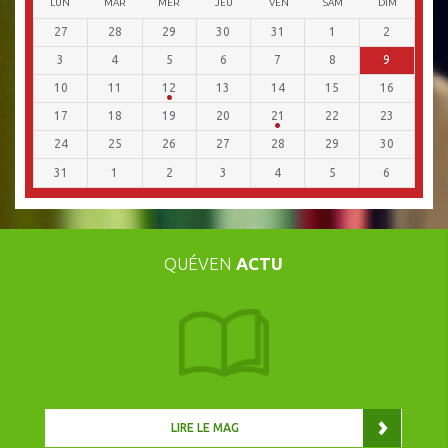
LUN
MAR
MER
JEU
VEN
SAM
DIM
27
28
29
30
31
1
2
3
4
5
6
7
8
9
10
11
12
13
14
15
16
17
18
19
20
21
22
23
24
25
26
27
28
29
30
31
1
2
3
4
5
6
QUÉVEN
ACTU
LIRE LE MAG