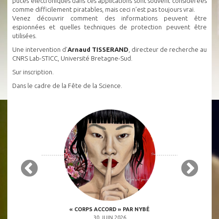
puces électroniques dans ces applications sont souvent considérées
comme difficilement piratables, mais ceci n’est pas toujours vrai.
Venez découvrir comment des informations peuvent être
espionnées et quelles techniques de protection peuvent être
utilisées.
Une intervention d’
Arnaud TISSERAND
, directeur de recherche au
CNRS Lab-STICC, Université Bretagne-Sud.
Sur inscription.
Dans le cadre de la Fête de la Science.
 OCTOBRE 2026
« CORPS ACCORD » PAR NYBÉ
« INVASION DE
H00
30 JUIN 2026