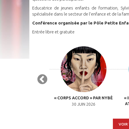
Educatrice de jeunes enfants de formation, Sylvi
spécialisée dans le secteur de l’enfance et de la fami
Conférence organisée par le Pôle Petite Enf
Entrée libre et gratuite
UE À LA LUDOTHÈQUE –
« CORPS ACCORD » PAR NYBÉ
« 
8 OCTOBRE 2026
A
30 JUIN 2026
CTOBRE 2026 À 10H00
VOIR