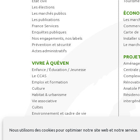
Etat civil
Tourisme
Les élections
ÉCONO
Les marchés publics
Les publications
Les marc
France Services
Commerce
Enquêtes publiques
Carte de 
Nos engagements, nos labels
Installer
Prévention et sécurité
Le march
Actes administratifs
PROJET
VIVRE À QUÉVEN
Aménagem
Enfance / Éducation / Jeunesse
Centrale 
Le CCAS
Complexe
Emploi et formation
Rénovati
Culture
Anatole 
Habitat & urbanisme
Résidence
Vie associative
intergéné
Cultes
Environnement et cadre de vie
Transports
Sports & Loisirs
Nous utilisons des cookies pour optimiser notre site web et notre service.
Règlements et autorisations