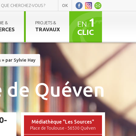
IE &
PROJETS &
ERCES
TRAVAUX
 » par Sylvie Hay
 de Quéven
0-
Médiathèque "Les Sources"
Place de Toulouse - 56530 Quéven