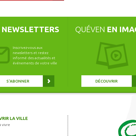
S
NEWSLETTERS
QUÉVEN
EN IMA
Inscrivez-vous aux
newsletters et restez
informé des actualités et
événements de votre ville
S’ABONNER
DÉCOUVRIR
RIR LA VILLE
à vivre