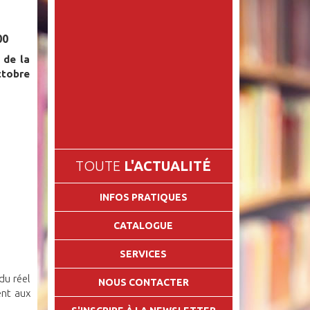
00
 de la
ctobre
TOUTE
L'ACTUALITÉ
INFOS PRATIQUES
CATALOGUE
SERVICES
du réel
NOUS CONTACTER
ent aux