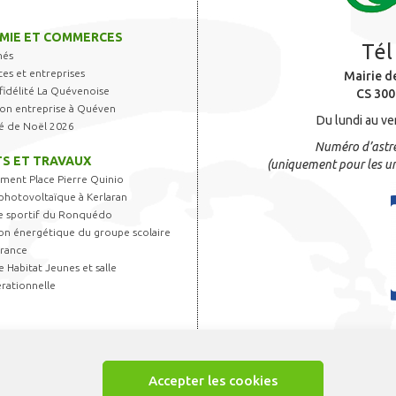
MIE ET COMMERCES
Tél
hés
s et entreprises
Mairie d
fidélité La Quévenoise
CS 300
 son entreprise à Quéven
Du lundi au ve
é de Noël 2026
Numéro d’astre
S ET TRAVAUX
(uniquement pour les ur
ent Place Pierre Quinio
photovoltaïque à Kerlaran
 sportif du Ronquédo
on énergétique du groupe scolaire
France
 Habitat Jeunes et salle
rationnelle
Accepter les cookies