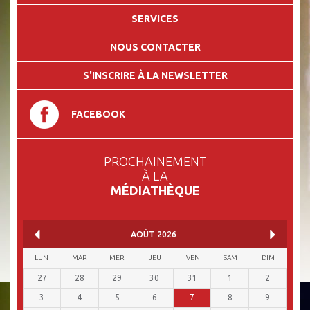
SERVICES
NOUS CONTACTER
S'INSCRIRE À LA NEWSLETTER
FACEBOOK
PROCHAINEMENT
À LA
MÉDIATHÈQUE
AOÛT
2026
LUN
MAR
MER
JEU
VEN
SAM
DIM
27
28
29
30
31
1
2
3
4
5
6
7
8
9