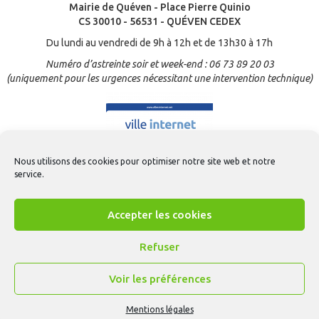
Mairie de Quéven - Place Pierre Quinio
CS 30010 - 56531 - QUÉVEN CEDEX
Du lundi au vendredi de 9h à 12h et de 13h30 à 17h
Numéro d’astreinte soir et week-end : 06 73 89 20 03
(uniquement pour les urgences nécessitant une intervention technique)
Nous utilisons des cookies pour optimiser notre site web et notre
service.
Accepter les cookies
Refuser
Voir les préférences
Contact
-
Mentions légales
-
Gestion des cookies
-
CGU Appli Quéven
-
Accessibilité
- © Création
ARTGO média
Mentions légales