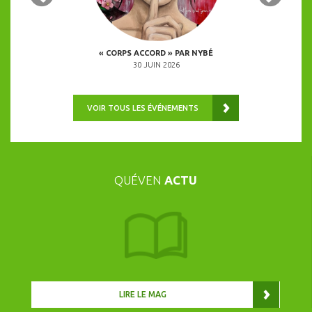
 COPINES
« CORPS ACCORD » PAR NYBÉ
ANIMATION 
0H00
30 JUIN 2026
VOIR TOUS LES ÉVÉNEMENTS
QUÉVEN
ACTU
LIRE LE MAG