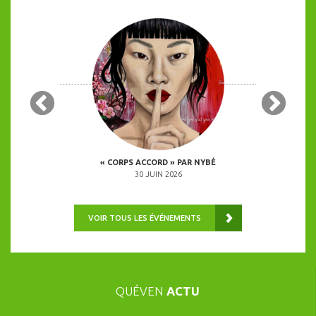
 COPINES
« CORPS ACCORD » PAR NYBÉ
ANIMATION 
0H00
30 JUIN 2026
VOIR TOUS LES ÉVÉNEMENTS
QUÉVEN
ACTU