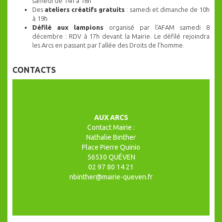
samedi de 14h à 18h
Des
ateliers créatifs gratuits
: samedi et dimanche de 10h
à 19h
Défilé aux lampions
organisé par l’AFAM samedi 8
décembre : RDV à 17h devant la Mairie. Le défilé rejoindra
les Arcs en passant par l’allée des Droits de l’homme.
CONTACTS
AUX ARCS
Contact Mairie :
Nathalie Binther
Place Pierre Quinio
56530 QUÉVEN
02 97 80 14 21
nbinther@mairie-queven.fr