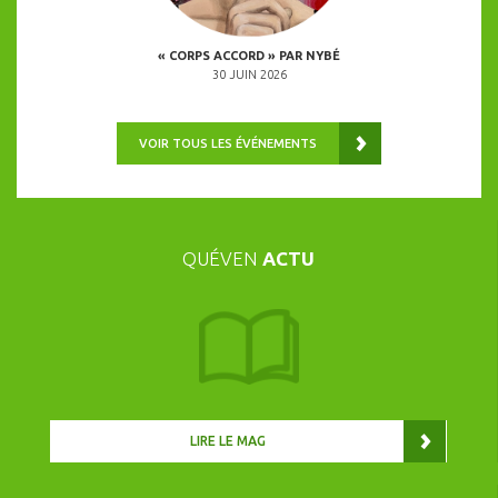
R DELPHINE
« CORPS ACCORD » PAR NYBÉ
ANIMATION 
30 JUIN 2026
VOIR TOUS LES ÉVÉNEMENTS
QUÉVEN
ACTU
LIRE LE MAG