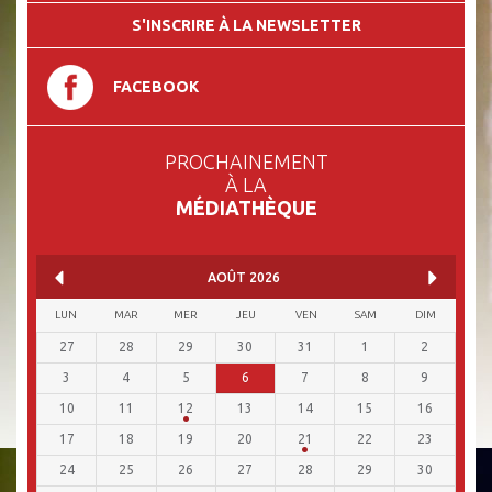
S'INSCRIRE À LA NEWSLETTER
FACEBOOK
PROCHAINEMENT
À LA
MÉDIATHÈQUE
AOÛT
2026
LUN
MAR
MER
JEU
VEN
SAM
DIM
27
28
29
30
31
1
2
3
4
5
6
7
8
9
10
11
12
13
14
15
16
17
18
19
20
21
22
23
24
25
26
27
28
29
30