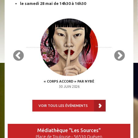
le samedi 28 mai de 14h30 à 16h30
 OCTOBRE 2026
« CORPS ACCORD » PAR NYBÉ
« INVASION DE
H00
30 JUIN 2026
VOIR TOUS LES ÉVÉNEMENTS
Médiathèque "Les Sources"
Place de Toulouse - 56530 Quéven