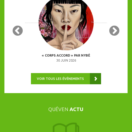
 COPINES
« CORPS ACCORD » PAR NYBÉ
ANIMATION 
0H00
30 JUIN 2026
VOIR TOUS LES ÉVÉNEMENTS
QUÉVEN
ACTU