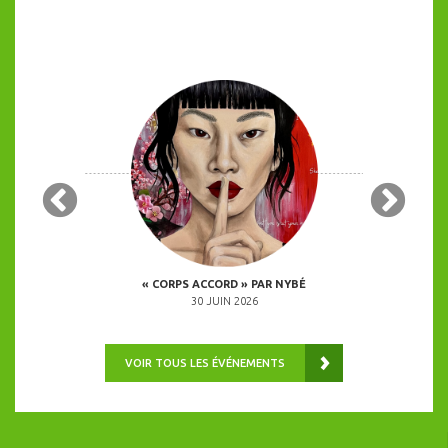
 COPINES
« CORPS ACCORD » PAR NYBÉ
ANIMATION 
0H00
30 JUIN 2026
VOIR TOUS LES ÉVÉNEMENTS