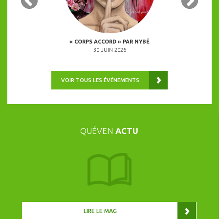
 COPINES
« CORPS ACCORD » PAR NYBÉ
ANIMATION 
0H00
30 JUIN 2026
VOIR TOUS LES ÉVÉNEMENTS
QUÉVEN
ACTU
LIRE LE MAG