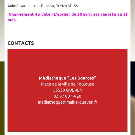
Animé par Laurent Buisson, Breizh 3D 56
Changement de date ! L’atelier du 30 avril est reporté au 28
mai.
CONTACTS
Médiathèque "Les Sources"
Place de la ville de Toulouse
56530 QUEVEN
02 97 80 14 20
mediatheque@mairie-queven.fr