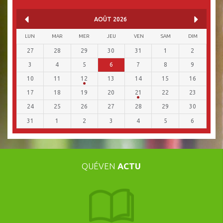
AOÛT
2026
LUN
MAR
MER
JEU
VEN
SAM
DIM
27
28
29
30
31
1
2
3
4
5
6
7
8
9
10
11
12
13
14
15
16
17
18
19
20
21
22
23
24
25
26
27
28
29
30
31
1
2
3
4
5
6
QUÉVEN
ACTU