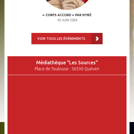
 OCTOBRE 2026
« CORPS ACCORD » PAR NYBÉ
« INVASION DE
H00
30 JUIN 2026
VOIR TOUS LES ÉVÉNEMENTS
Médiathèque "Les Sources"
Place de Toulouse - 56530 Quéven