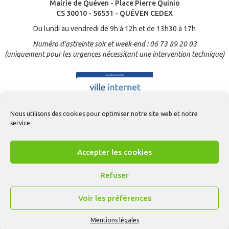
Mairie de Quéven - Place Pierre Quinio
CS 30010 - 56531 - QUÉVEN CEDEX
Du lundi au vendredi de 9h à 12h et de 13h30 à 17h
Numéro d’astreinte soir et week-end : 06 73 89 20 03
(uniquement pour les urgences nécessitant une intervention technique)
Nous utilisons des cookies pour optimiser notre site web et notre
service.
Accepter les cookies
Refuser
Voir les préférences
Contact
-
Mentions légales
-
Gestion des cookies
-
CGU Appli Quéven
-
Accessibilité
- © Création
ARTGO média
Mentions légales