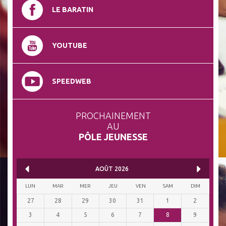
LE BARATIN
YOUTUBE
SPEEDWEB
PROCHAINEMENT
AU
PÔLE JEUNESSE
AOÛT
2026
LUN
MAR
MER
JEU
VEN
SAM
DIM
27
28
29
30
31
1
2
3
4
5
6
7
8
9