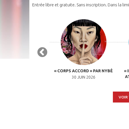
Entrée libre et gratuite. Sans inscription. Dans la li
UE À LA LUDOTHÈQUE –
« CORPS ACCORD » PAR NYBÉ
« 
8 OCTOBRE 2026
A
30 JUIN 2026
CTOBRE 2026 À 10H00
VOIR