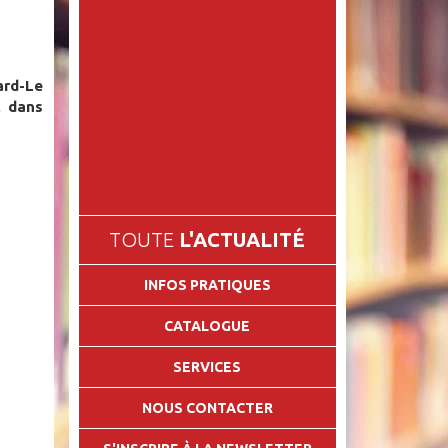
rd-Le
t dans
TOUTE
L'ACTUALITÉ
INFOS PRATIQUES
CATALOGUE
SERVICES
NOUS CONTACTER