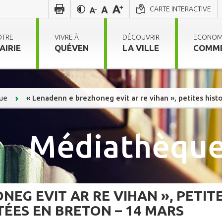
CARTE INTERACTIVE
OTRE
VIVRE À
DÉCOUVRIR
ECONOM
AIRIE
QUÉVEN
LA VILLE
COMM
ue
« Lenadenn e brezhoneg evit ar re vihan », petites hist
Médiathèque
EG EVIT AR RE VIHAN », PETIT
TÉES EN BRETON – 14 MARS