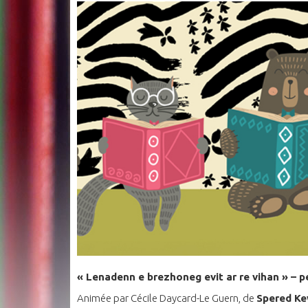
« Lenadenn e brezhoneg evit ar re vihan » – p
Animée par Cécile Daycard-Le Guern, de
Spered Ke