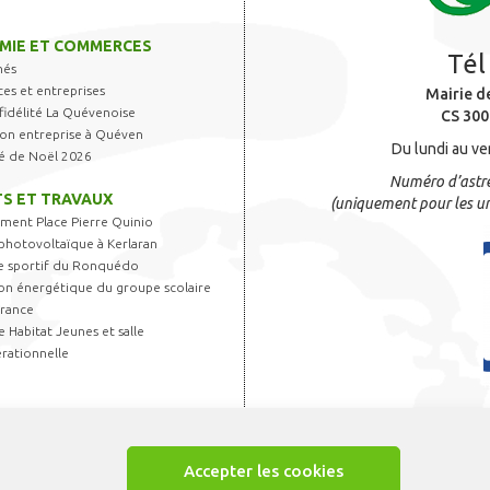
MIE ET COMMERCES
Tél
hés
s et entreprises
Mairie d
fidélité La Quévenoise
CS 300
 son entreprise à Quéven
Du lundi au ve
é de Noël 2026
Numéro d’astre
S ET TRAVAUX
(uniquement pour les ur
ent Place Pierre Quinio
photovoltaïque à Kerlaran
 sportif du Ronquédo
on énergétique du groupe scolaire
France
 Habitat Jeunes et salle
rationnelle
Accepter les cookies