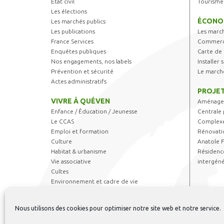
Etat civil
Tourisme
Les élections
ÉCONO
Les marchés publics
Les publications
Les marc
France Services
Commerce
Enquêtes publiques
Carte de 
Nos engagements, nos labels
Installer
Prévention et sécurité
Le march
Actes administratifs
PROJET
VIVRE À QUÉVEN
Aménagem
Enfance / Éducation / Jeunesse
Centrale 
Le CCAS
Complexe
Emploi et formation
Rénovati
Culture
Anatole 
Habitat & urbanisme
Résidence
Vie associative
intergéné
Cultes
Environnement et cadre de vie
Transports
Sports & Loisirs
Nous utilisons des cookies pour optimiser notre site web et notre service.
Règlements et autorisations