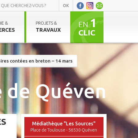
IE &
PROJETS &
ERCES
TRAVAUX
oires contées en breton – 14 mars
 de Quéven
ES
Médiathèque "Les Sources"
Place de Toulouse - 56530 Quéven