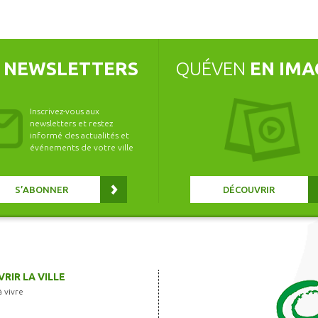
S
NEWSLETTERS
QUÉVEN
EN IMA
Inscrivez-vous aux
newsletters et restez
informé des actualités et
événements de votre ville
S’ABONNER
DÉCOUVRIR
RIR LA VILLE
à vivre