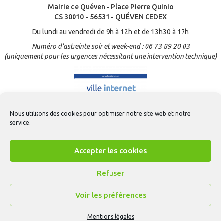
Mairie de Quéven - Place Pierre Quinio
CS 30010 - 56531 - QUÉVEN CEDEX
Du lundi au vendredi de 9h à 12h et de 13h30 à 17h
Numéro d’astreinte soir et week-end : 06 73 89 20 03
(uniquement pour les urgences nécessitant une intervention technique)
Nous utilisons des cookies pour optimiser notre site web et notre
service.
Accepter les cookies
Refuser
Voir les préférences
Contact
-
Mentions légales
-
Gestion des cookies
-
CGU Appli Quéven
-
Accessibilité
- © Création
ARTGO média
Mentions légales