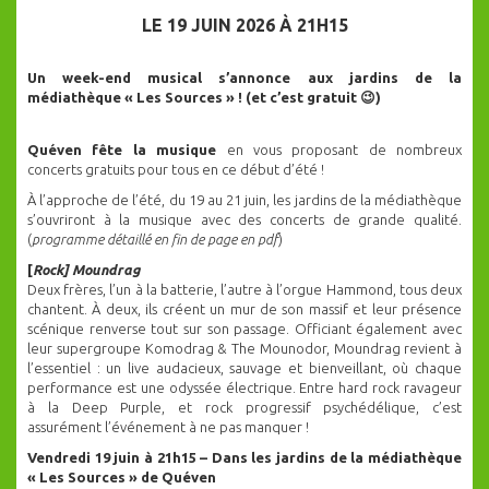
LE 19 JUIN 2026 À 21H15
Un week-end musical s’annonce aux jardins de la
médiathèque « Les Sources » ! (et c’est gratuit
😉
)
Quéven fête la musique
en vous proposant de nombreux
concerts gratuits pour tous en ce début d’été !
À l’approche de l’été, du 19 au 21 juin, les jardins de la médiathèque
s’ouvriront à la musique avec des concerts de grande qualité.
(
programme détaillé en fin de page en pdf
)
[
Rock] Moundrag
Deux frères, l’un à la batterie, l’autre à l’orgue Hammond, tous deux
chantent. À deux, ils créent un mur de son massif et leur présence
scénique renverse tout sur son passage. Officiant également avec
leur supergroupe Komodrag & The Mounodor, Moundrag revient à
l’essentiel : un live audacieux, sauvage et bienveillant, où chaque
performance est une odyssée électrique. Entre hard rock ravageur
à la Deep Purple, et rock progressif psychédélique, c’est
assurément l’événement à ne pas manquer !
Vendredi 19 juin à 21h15 – Dans les jardins de la médiathèque
« Les Sources » de Quéven