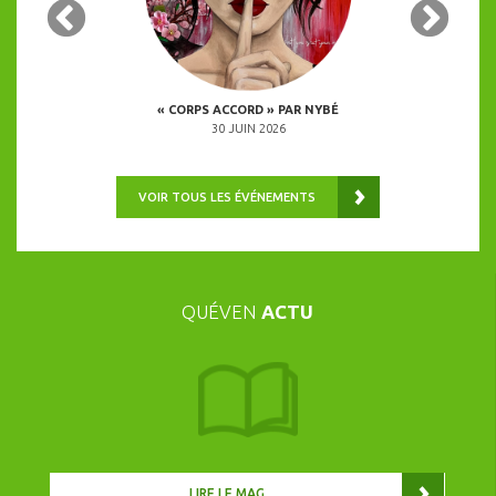
 COPINES
« CORPS ACCORD » PAR NYBÉ
ANIMATION 
0H00
30 JUIN 2026
VOIR TOUS LES ÉVÉNEMENTS
QUÉVEN
ACTU
LIRE LE MAG