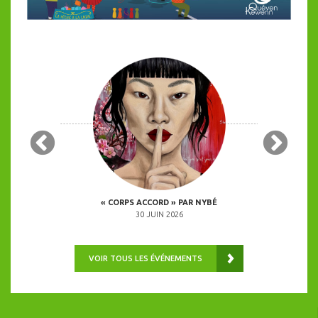
 COPINES
« CORPS ACCORD » PAR NYBÉ
ANIMATION 
0H00
30 JUIN 2026
VOIR TOUS LES ÉVÉNEMENTS