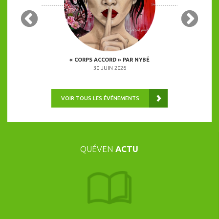
 COPINES
« CORPS ACCORD » PAR NYBÉ
ANIMATION 
0H00
30 JUIN 2026
VOIR TOUS LES ÉVÉNEMENTS
QUÉVEN
ACTU