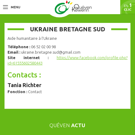
UKRAINE BRETAGNE SUD
Aide humanitaire à l’Ukraine
Téléphone :
06 52 02 00 98
Email :
ukraine.bretagne.sud@gmail.com
Site internet :
https://www.facebook.com/profile.php?
id=61555602580443
Contacts :
Tania Richter
Fonction :
Contact
QUÉVEN
ACTU