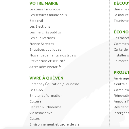
VOTRE MAIRIE
DÉCOUV
Le conseil municipal
Une ville 
Les services municipaux
La nature
Etat civil
Tourisme
Les élections
ÉCONO
Les marchés publics
Les publications
Les marc
France Services
Commerce
Enquêtes publiques
Carte de 
Nos engagements, nos labels
Installer
Prévention et sécurité
Le march
Actes administratifs
PROJET
VIVRE À QUÉVEN
Aménagem
Enfance / Éducation / Jeunesse
Centrale 
Le CCAS
Complexe
Emploi et formation
Rénovati
Culture
Anatole 
Habitat & urbanisme
Résidence
Vie associative
intergéné
Cultes
Environnement et cadre de vie