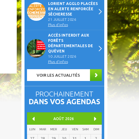
LORIENT AGGLO PLACÉES
EN ALERTE RENFORCÉE
SÉCHERESSE
21 JUILLET 2026
Plus d'infos
ACCÈS INTERDIT AUX
FORÊTS
DÉPARTEMENTALES DE
QUÉVEN
10 JUILLET 2026
Plus d'infos
VOIR LES ACTUALITÉS
PROCHAINEMENT
DANS VOS AGENDAS
AOÛT
2026
LUN
MAR
MER
JEU
VEN
SAM
DIM
27
28
29
30
31
1
2