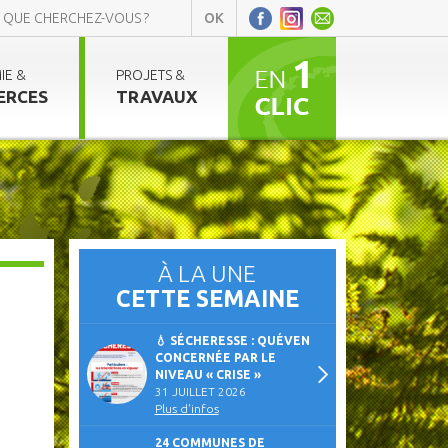
IE &
PROJETS &
ERCES
TRAVAUX
À LA UNE
CETTE SEMAINE
💧 SÉCHERESSE : QUÉVEN
CONCERNÉE PAR LE
NIVEAU « CRISE »
31 JUILLET 2026
Plus d'infos
24 COMMUNES DE