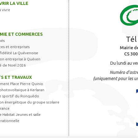
RIR LA VILLE
à vivre
MIE ET COMMERCES
Tél
hés
s et entreprises
Mairie d
fidélité La Quévenoise
CS 300
 son entreprise à Quéven
Du lundi au ve
é de Noël 2026
Numéro d’astre
S ET TRAVAUX
(uniquement pour les ur
ent Place Pierre Quinio
photovoltaïque à Kerlaran
 sportif du Ronquédo
on énergétique du groupe scolaire
France
 Habitat Jeunes et salle
rationnelle