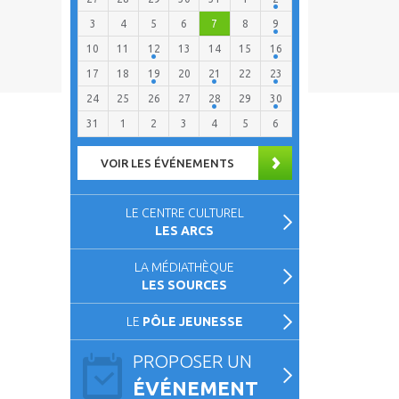
3
4
5
6
7
8
9
10
11
12
13
14
15
16
17
18
19
20
21
22
23
24
25
26
27
28
29
30
31
1
2
3
4
5
6
VOIR LES ÉVÉNEMENTS
LE CENTRE CULTUREL
LES ARCS
LA MÉDIATHÈQUE
LES SOURCES
LE
PÔLE JEUNESSE
PROPOSER UN
ÉVÉNEMENT