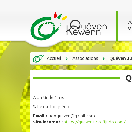
V
M
Accueil
Associations
Quéven J
Q
A partir de 4 ans.
Salle du Ronquédo
Email :
judoqueven@gmail.com
Site internet :
https://quevenjudo.ffjudo.com/