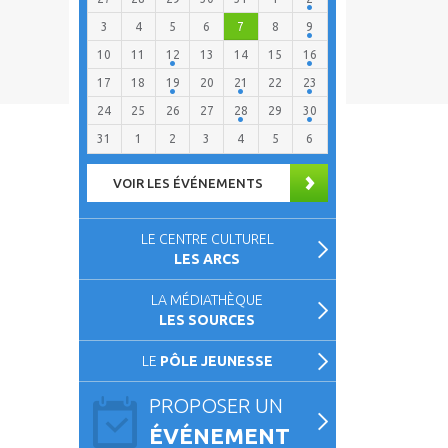
3
4
5
6
7
8
9
10
11
12
13
14
15
16
17
18
19
20
21
22
23
24
25
26
27
28
29
30
31
1
2
3
4
5
6
VOIR LES ÉVÉNEMENTS
LE CENTRE CULTUREL
LES ARCS
LA MÉDIATHÈQUE
LES SOURCES
LE
PÔLE JEUNESSE
PROPOSER UN
ÉVÉNEMENT