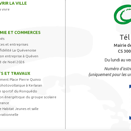
RIR LA VILLE
à vivre
MIE ET COMMERCES
Tél
hés
s et entreprises
Mairie d
fidélité La Quévenoise
CS 300
 son entreprise à Quéven
Du lundi au ve
é de Noël 2026
Numéro d’astre
S ET TRAVAUX
(uniquement pour les ur
ent Place Pierre Quinio
photovoltaïque à Kerlaran
 sportif du Ronquédo
on énergétique du groupe scolaire
France
 Habitat Jeunes et salle
rationnelle