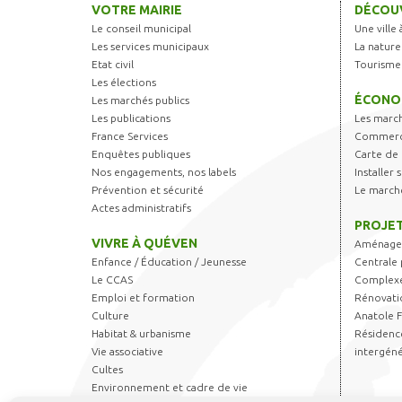
VOTRE MAIRIE
DÉCOUV
Le conseil municipal
Une ville 
Les services municipaux
La nature
Etat civil
Tourisme
Les élections
ÉCONO
Les marchés publics
Les publications
Les marc
France Services
Commerce
Enquêtes publiques
Carte de 
Nos engagements, nos labels
Installer
Prévention et sécurité
Le march
Actes administratifs
PROJET
VIVRE À QUÉVEN
Aménagem
Enfance / Éducation / Jeunesse
Centrale 
Le CCAS
Complexe
Emploi et formation
Rénovati
Culture
Anatole 
Habitat & urbanisme
Résidence
Vie associative
intergéné
Cultes
Environnement et cadre de vie