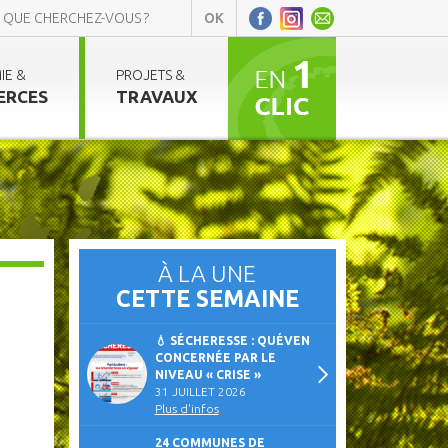
IE &
PROJETS &
ERCES
TRAVAUX
À LA UNE
CETTE SEMAINE
💧 SÉCHERESSE : QUÉVEN
CONCERNÉE PAR LE
NIVEAU « CRISE »
31 JUILLET 2026
Plus d'infos
24 COMMUNES DE