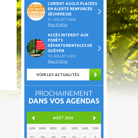
LORIENT AGGLO PLACÉES
EN ALERTE RENFORCÉE
SÉCHERESSE
21 JUILLET 2026
Plus d'infos
ACCÈS INTERDIT AUX
FORÊTS
DÉPARTEMENTALES DE
QUÉVEN
10 JUILLET 2026
Plus d'infos
VOIR LES ACTUALITÉS
PROCHAINEMENT
DANS VOS AGENDAS
AOÛT
2026
LUN
MAR
MER
JEU
VEN
SAM
DIM
27
28
29
30
31
1
2