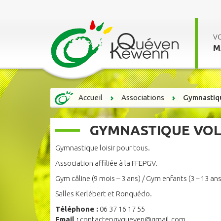
V
M
Accueil
Associations
Gymnastiqu
GYMNASTIQUE VOL
Gymnastique loisir pour tous.
Association affiliée à la FFEPGV.
Gym câline (9 mois – 3 ans) / Gym enfants (3 – 13 ans
Salles Kerlébert et Ronquédo.
Téléphone :
06 37 16 17 55
Email :
contactepgvqueven@gmail.com