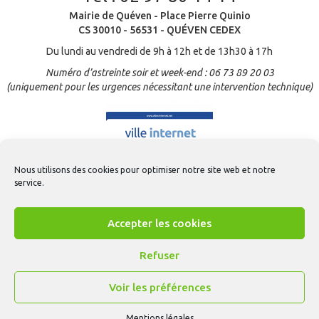
Mairie de Quéven - Place Pierre Quinio
CS 30010 - 56531 - QUÉVEN CEDEX
Du lundi au vendredi de 9h à 12h et de 13h30 à 17h
Numéro d’astreinte soir et week-end : 06 73 89 20 03
(uniquement pour les urgences nécessitant une intervention technique)
Nous utilisons des cookies pour optimiser notre site web et notre
service.
Accepter les cookies
Refuser
Voir les préférences
Contact
-
Mentions légales
-
Gestion des cookies
-
CGU Appli Quéven
-
Accessibilité
- © Création
ARTGO média
Mentions légales