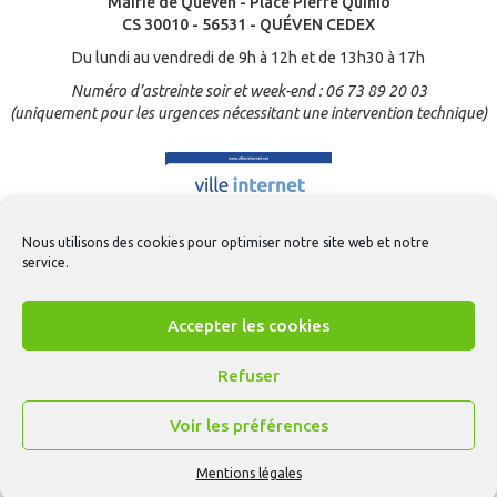
Mairie de Quéven - Place Pierre Quinio
CS 30010 - 56531 - QUÉVEN CEDEX
Du lundi au vendredi de 9h à 12h et de 13h30 à 17h
Numéro d’astreinte soir et week-end : 06 73 89 20 03
(uniquement pour les urgences nécessitant une intervention technique)
Nous utilisons des cookies pour optimiser notre site web et notre
service.
Accepter les cookies
Refuser
Voir les préférences
Contact
-
Mentions légales
-
Gestion des cookies
-
CGU Appli Quéven
-
Accessibilité
- © Création
ARTGO média
Mentions légales