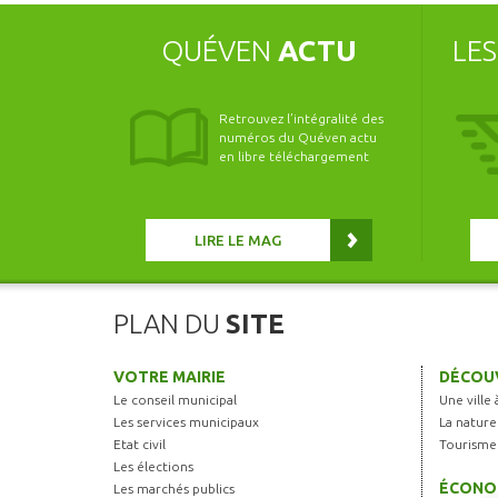
QUÉVEN
ACTU
LE
Retrouvez l’intégralité des
numéros du Quéven actu
en libre téléchargement
LIRE LE MAG
PLAN DU
SITE
VOTRE MAIRIE
DÉCOUV
Le conseil municipal
Une ville 
Les services municipaux
La nature
Etat civil
Tourisme
Les élections
ÉCONO
Les marchés publics