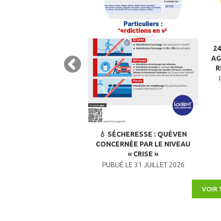
CHÈTERIES DE LORIENT
2
PASSENT AUX HORAIRES
AG
D’ÉTÉ
R
LIÉ LE 2 JUILLET 2026
💧 SÉCHERESSE : QUÉVEN
CONCERNÉE PAR LE NIVEAU
« CRISE »
PUBLIÉ LE 31 JUILLET 2026
VOIR 