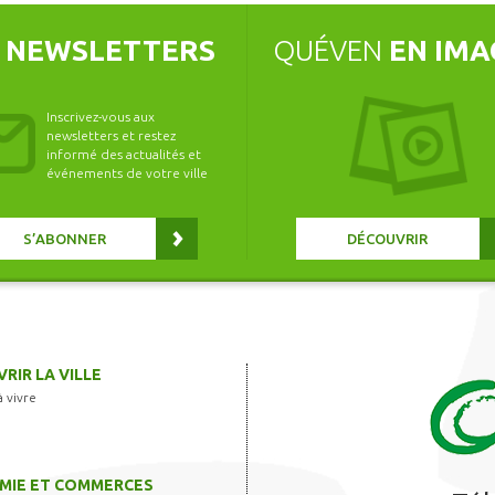
S
NEWSLETTERS
QUÉVEN
EN IMA
Inscrivez-vous aux
newsletters et restez
informé des actualités et
événements de votre ville
S’ABONNER
DÉCOUVRIR
RIR LA VILLE
à vivre
MIE ET COMMERCES