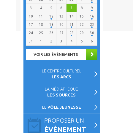
3
4
5
6
7
8
9
10
11
12
13
14
15
16
17
18
19
20
21
22
23
24
25
26
27
28
29
30
31
1
2
3
4
5
6
VOIR LES ÉVÉNEMENTS
LE CENTRE CULTUREL
LES ARCS
LA MÉDIATHÈQUE
LES SOURCES
LE
PÔLE JEUNESSE
PROPOSER UN
ÉVÉNEMENT