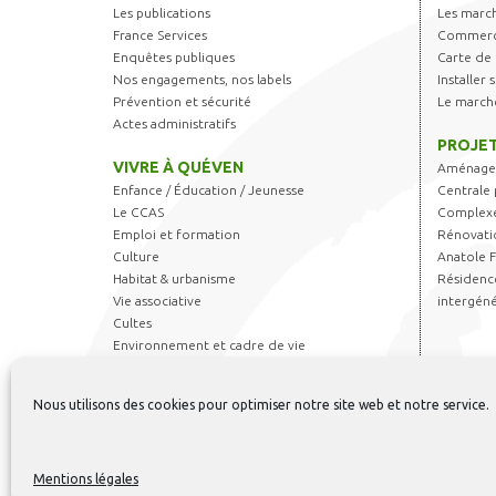
Les publications
Les marc
France Services
Commerce
Enquêtes publiques
Carte de 
Nos engagements, nos labels
Installer
Prévention et sécurité
Le march
Actes administratifs
PROJET
VIVRE À QUÉVEN
Aménagem
Enfance / Éducation / Jeunesse
Centrale 
Le CCAS
Complexe
Emploi et formation
Rénovati
Culture
Anatole 
Habitat & urbanisme
Résidence
Vie associative
intergéné
Cultes
Environnement et cadre de vie
Transports
Sports & Loisirs
Nous utilisons des cookies pour optimiser notre site web et notre service.
Règlements et autorisations
Mentions légales
Contact
-
Ment