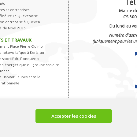
Tél
hés
s et entreprises
Mairie d
fidélité La Quévenoise
CS 300
 son entreprise à Quéven
Du lundi au ve
é de Noël 2026
Numéro d’astre
S ET TRAVAUX
(uniquement pour les ur
ent Place Pierre Quinio
photovoltaïque à Kerlaran
 sportif du Ronquédo
on énergétique du groupe scolaire
France
 Habitat Jeunes et salle
rationnelle
Accepter les cookies
ions légales
-
Gestion des cookies
-
CGU Appli Quéven
-
Accessibilité
- © Créatio