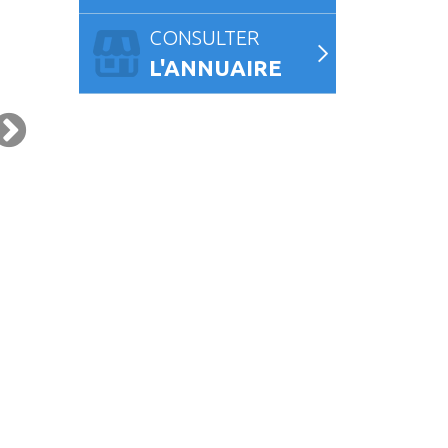
CONSULTER
L'ANNUAIRE
VOLUTION DE L’OFFRE POSTALE
VIGILANCE ROUGE CANICULE –
À QUÉVEN
VENDREDI 10 JUILLET 2026
PUBLIÉ LE 9 JUILLET 2026
PUBLIÉ LE 9 JUILLET 2026