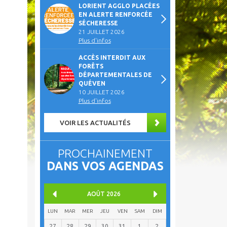
LORIENT AGGLO PLACÉES
EN ALERTE RENFORCÉE
SÉCHERESSE
21 JUILLET 2026
Plus d'infos
ACCÈS INTERDIT AUX
FORÊTS
DÉPARTEMENTALES DE
QUÉVEN
10 JUILLET 2026
Plus d'infos
VOIR LES ACTUALITÉS
PROCHAINEMENT
DANS VOS AGENDAS
AOÛT
2026
LUN
MAR
MER
JEU
VEN
SAM
DIM
27
28
29
30
31
1
2