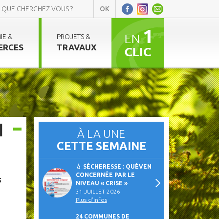
IE &
PROJETS &
ERCES
TRAVAUX
]
À LA UNE
CETTE SEMAINE
💧 SÉCHERESSE : QUÉVEN
CONCERNÉE PAR LE
5
NIVEAU « CRISE »
31 JUILLET 2026
Plus d'infos
24 COMMUNES DE