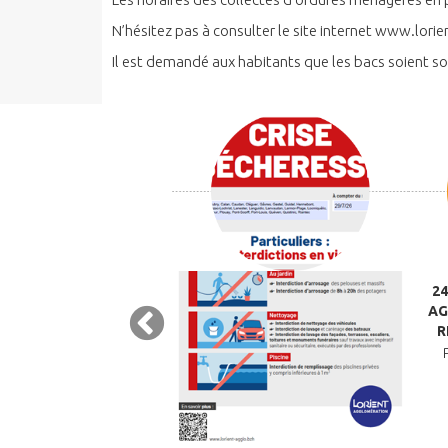
N’hésitez pas à consulter le site internet www.lorie
Il est demandé aux habitants que les bacs soient sorti
CHÈTERIES DE LORIENT
2
PASSENT AUX HORAIRES
AG
D’ÉTÉ
R
LIÉ LE 2 JUILLET 2026