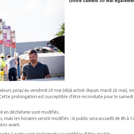
(voire samedi 30 mai égaleme
leurs jusqu’au vendredi 29 mai (déjà activé depuis mardi 26 mai), en
Cette prolongation est susceptible d’être reconduite pour le samedi
eil en déchèterie sont modifiés.
 mais les horaires seront modifiés : le public sera accueilli de 8h à 1
utes avant.
porte à porte sont également susceptibles d’être ajustés.