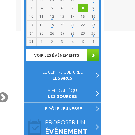
3
4
5
6
7
8
9
10
11
12
13
14
15
16
17
18
19
20
21
22
23
24
25
26
27
28
29
30
31
1
2
3
4
5
6
VOIR LES ÉVÉNEMENTS
LE CENTRE CULTUREL
LES ARCS
VOLUTION DE L’OFFRE POSTALE
VIGILANCE ROUGE CANICULE –
LA MÉDIATHÈQUE
À QUÉVEN
VENDREDI 10 JUILLET 2026
LES SOURCES
PUBLIÉ LE 9 JUILLET 2026
PUBLIÉ LE 9 JUILLET 2026
LE
PÔLE JEUNESSE
PROPOSER UN
ÉVÉNEMENT