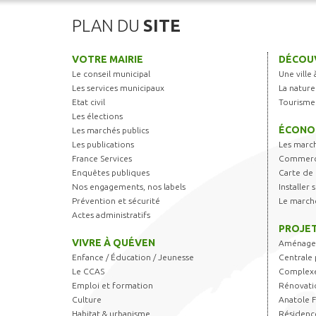
PLAN DU
SITE
VOTRE MAIRIE
DÉCOUV
Le conseil municipal
Une ville 
Les services municipaux
La nature
Etat civil
Tourisme
Les élections
ÉCONO
Les marchés publics
Les publications
Les marc
France Services
Commerce
Enquêtes publiques
Carte de 
Nos engagements, nos labels
Installer
Prévention et sécurité
Le march
Actes administratifs
PROJET
VIVRE À QUÉVEN
Aménagem
Enfance / Éducation / Jeunesse
Centrale 
Le CCAS
Complexe
Emploi et formation
Rénovati
Culture
Anatole 
Habitat & urbanisme
Résidence