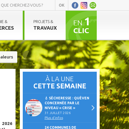
IE &
PROJETS &
ERCES
TRAVAUX
haleurs
À LA UNE
CETTE SEMAINE
💧 SÉCHERESSE : QUÉVEN
CONCERNÉE PAR LE
NIVEAU « CRISE »
31 JUILLET 2026
Plus d'infos
 2026
24 COMMUNES DE