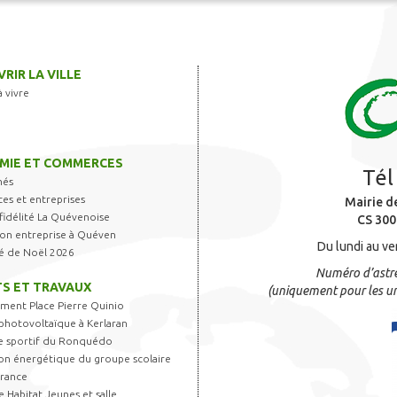
RIR LA VILLE
à vivre
MIE ET COMMERCES
Tél
hés
s et entreprises
Mairie d
fidélité La Quévenoise
CS 300
 son entreprise à Quéven
Du lundi au ve
é de Noël 2026
Numéro d’astre
S ET TRAVAUX
(uniquement pour les ur
ent Place Pierre Quinio
photovoltaïque à Kerlaran
 sportif du Ronquédo
on énergétique du groupe scolaire
France
 Habitat Jeunes et salle