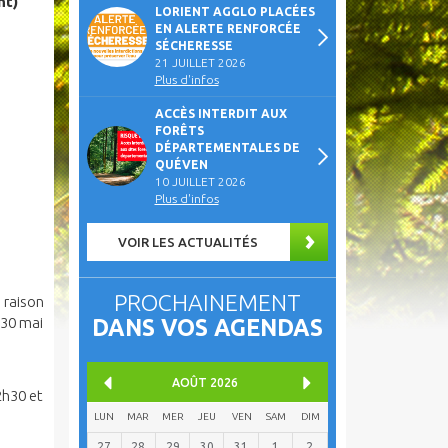
nt)
LORIENT AGGLO PLACÉES
EN ALERTE RENFORCÉE
SÉCHERESSE
21 JUILLET 2026
Plus d'infos
ACCÈS INTERDIT AUX
FORÊTS
DÉPARTEMENTALES DE
QUÉVEN
10 JUILLET 2026
Plus d'infos
VOIR LES ACTUALITÉS
PROCHAINEMENT
 raison
 30 mai
DANS VOS AGENDAS
AOÛT
2026
2h30 et
LUN
MAR
MER
JEU
VEN
SAM
DIM
27
28
29
30
31
1
2