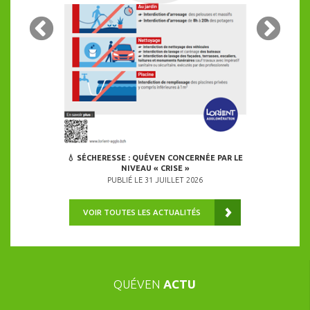
GGLO PASSENT
24 COMMUNES
É
ALERT
026
PU
💧 SÉCHERESSE : QUÉVEN CONCERNÉE PAR LE
NIVEAU « CRISE »
PUBLIÉ LE 31 JUILLET 2026
VOIR TOUTES LES ACTUALITÉS
QUÉVEN
ACTU