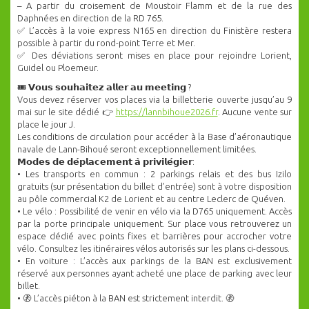
– A partir du croisement de Moustoir Flamm et de la rue des
Daphnées en direction de la RD 765.
✅ L’accès à la voie express N165 en direction du Finistère restera
possible à partir du rond-point Terre et Mer.
✅ Des déviations seront mises en place pour rejoindre Lorient,
Guidel ou Ploemeur.
🎟️ 𝗩𝗼𝘂𝘀 𝘀𝗼𝘂𝗵𝗮𝗶𝘁𝗲𝘇 𝗮𝗹𝗹𝗲𝗿 𝗮𝘂 𝗺𝗲𝗲𝘁𝗶𝗻𝗴 ?
Vous devez réserver vos places via la billetterie ouverte jusqu’au 9
mai sur le site dédié 👉
https://lannbihoue2026.fr
. Aucune vente sur
place le jour J.
Les conditions de circulation pour accéder à la Base d’aéronautique
navale de Lann-Bihoué seront exceptionnellement limitées.
𝗠𝗼𝗱𝗲𝘀 𝗱𝗲 𝗱𝗲́𝗽𝗹𝗮𝗰𝗲𝗺𝗲𝗻𝘁 𝗮̀ 𝗽𝗿𝗶𝘃𝗶𝗹𝗲́𝗴𝗶𝗲𝗿:
• Les transports en commun : 2 parkings relais et des bus Izilo
gratuits (sur présentation du billet d’entrée) sont à votre disposition
au pôle commercial K2 de Lorient et au centre Leclerc de Quéven.
• Le vélo : Possibilité de venir en vélo via la D765 uniquement. Accès
par la porte principale uniquement. Sur place vous retrouverez un
espace dédié avec points fixes et barrières pour accrocher votre
vélo. Consultez les itinéraires vélos autorisés sur les plans ci-dessous.
• En voiture : L’accès aux parkings de la BAN est exclusivement
réservé aux personnes ayant acheté une place de parking avec leur
billet.
• 🚷 L’accès piéton à la BAN est strictement interdit. 🚷