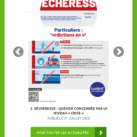
GGLO PASSENT
24 COMMUNES
É
ALERT
026
PU
💧 SÉCHERESSE : QUÉVEN CONCERNÉE PAR LE
NIVEAU « CRISE »
PUBLIÉ LE 31 JUILLET 2026
VOIR TOUTES LES ACTUALITÉS