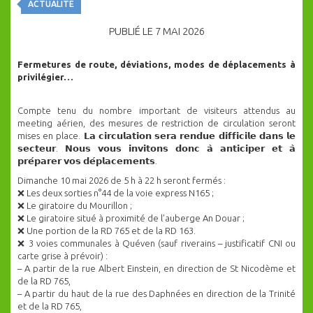
ACTUALITÉ
PUBLIÉ LE 7 MAI 2026
Fermetures de route, déviations, modes de déplacements à
privilégier…
Compte tenu du nombre important de visiteurs attendus au
meeting aérien, des mesures de restriction de circulation seront
mises en place. 𝗟𝗮 𝗰𝗶𝗿𝗰𝘂𝗹𝗮𝘁𝗶𝗼𝗻 𝘀𝗲𝗿𝗮 𝗿𝗲𝗻𝗱𝘂𝗲 𝗱𝗶𝗳𝗳𝗶𝗰𝗶𝗹𝗲 𝗱𝗮𝗻𝘀 𝗹𝗲
𝘀𝗲𝗰𝘁𝗲𝘂𝗿. 𝗡𝗼𝘂𝘀 𝘃𝗼𝘂𝘀 𝗶𝗻𝘃𝗶𝘁𝗼𝗻𝘀 𝗱𝗼𝗻𝗰 𝗮̀ 𝗮𝗻𝘁𝗶𝗰𝗶𝗽𝗲𝗿 𝗲𝘁 𝗮̀
𝗽𝗿𝗲́𝗽𝗮𝗿𝗲𝗿 𝘃𝗼𝘀 𝗱𝗲́𝗽𝗹𝗮𝗰𝗲𝗺𝗲𝗻𝘁𝘀.
Dimanche 10 mai 2026 de 5 h à 22 h seront fermés :
❌ Les deux sorties n°44 de la voie express N165 ;
❌ Le giratoire du Mourillon ;
❌ Le giratoire situé à proximité de l’auberge An Douar ;
❌ Une portion de la RD 765 et de la RD 163.
❌ 3 voies communales à Quéven (sauf riverains – justificatif CNI ou
carte grise à prévoir) :
– A partir de la rue Albert Einstein, en direction de St Nicodème et
de la RD 765,
– A partir du haut de la rue des Daphnées en direction de la Trinité
et de la RD 765,