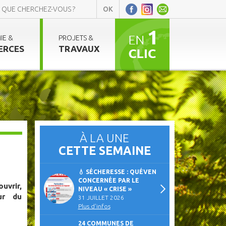
IE &
PROJETS &
ERCES
TRAVAUX
À LA UNE
CETTE SEMAINE
💧 SÉCHERESSE : QUÉVEN
CONCERNÉE PAR LE
rir,
NIVEAU « CRISE »
ur du
31 JUILLET 2026
Plus d'infos
24 COMMUNES DE