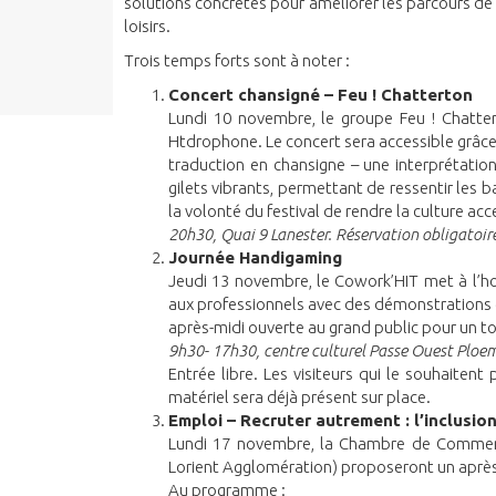
solutions concrètes pour améliorer les parcours de vi
loisirs.
Trois temps forts sont à noter :
Concert chansigné – Feu ! Chatterton
Lundi 10 novembre, le groupe Feu ! Chattert
Htdrophone. Le concert sera accessible grâce
traduction en chansigne – une interprétation
gilets vibrants, permettant de ressentir les b
la volonté du festival de rendre la culture acc
20h30, Quai 9 Lanester. Réservation obligatoir
Journée Handigaming
Jeudi 13 novembre, le Cowork’HIT met à l’hon
aux professionnels avec des démonstrations d
après-midi ouverte au grand public pour un to
9h30- 17h30, centre culturel Passe Ouest Ploe
Entrée libre. Les visiteurs qui le souhaiten
matériel sera déjà présent sur place.
Emploi – Recruter autrement : l’inclusio
Lundi 17 novembre, la Chambre de Commerce
Lorient Agglomération) proposeront un après-m
Au programme :