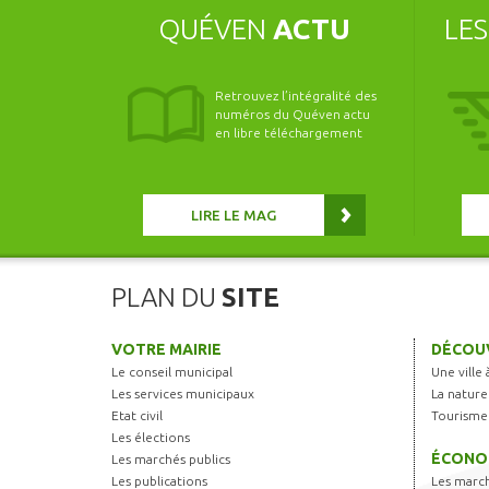
QUÉVEN
ACTU
LE
Retrouvez l’intégralité des
numéros du Quéven actu
en libre téléchargement
LIRE LE MAG
PLAN DU
SITE
VOTRE MAIRIE
DÉCOUV
Le conseil municipal
Une ville 
Les services municipaux
La nature
Etat civil
Tourisme
Les élections
ÉCONO
Les marchés publics
Les publications
Les marc