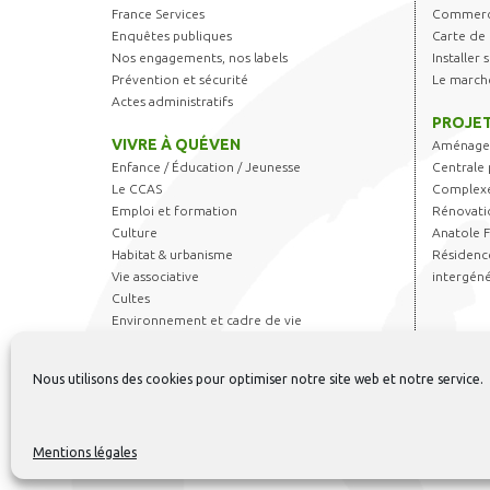
France Services
Commerce
Enquêtes publiques
Carte de 
Nos engagements, nos labels
Installer
Prévention et sécurité
Le march
Actes administratifs
PROJET
VIVRE À QUÉVEN
Aménagem
Enfance / Éducation / Jeunesse
Centrale 
Le CCAS
Complexe
Emploi et formation
Rénovati
Culture
Anatole 
Habitat & urbanisme
Résidence
Vie associative
intergéné
Cultes
Environnement et cadre de vie
Transports
Sports & Loisirs
Nous utilisons des cookies pour optimiser notre site web et notre service.
Règlements et autorisations
Mentions légales
Contact
-
Ment