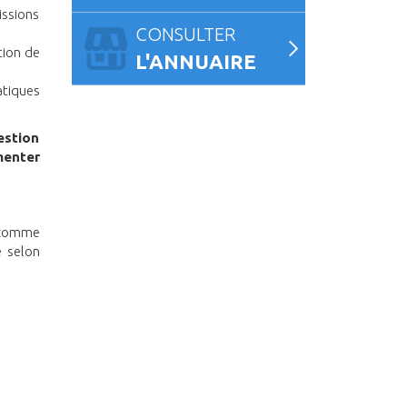
issions
CONSULTER
tion de
L'ANNUAIRE
atiques
estion
menter
s comme
é selon