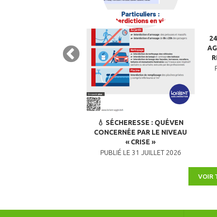
CHÈTERIES DE LORIENT
2
PASSENT AUX HORAIRES
AG
D’ÉTÉ
R
LIÉ LE 2 JUILLET 2026
💧 SÉCHERESSE : QUÉVEN
CONCERNÉE PAR LE NIVEAU
« CRISE »
PUBLIÉ LE 31 JUILLET 2026
VOIR 