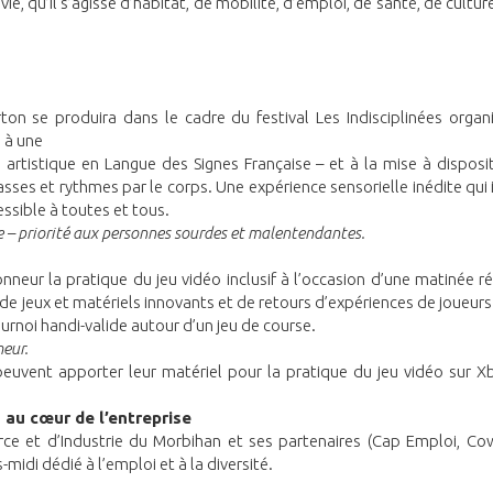
e, qu’il s’agisse d’habitat, de mobilité, d’emploi, de santé, de cultur
on se produira dans le cadre du festival Les Indisciplinées organ
 à une
 artistique en Langue des Signes Française – et à la mise à disposi
asses et rythmes par le corps. Une expérience sensorielle inédite qui i
essible à toutes et tous.
e – priorité aux personnes sourdes et malentendantes.
neur la pratique du jeu vidéo inclusif à l’occasion d’une matinée r
e jeux et matériels innovants et de retours d’expériences de joueurs
urnoi handi-valide autour d’un jeu de course.
meur.
t peuvent apporter leur matériel pour la pratique du jeu vidéo sur X
n au cœur de l’entreprise
 et d’Industrie du Morbihan et ses partenaires (Cap Emploi, Cow
idi dédié à l’emploi et à la diversité.