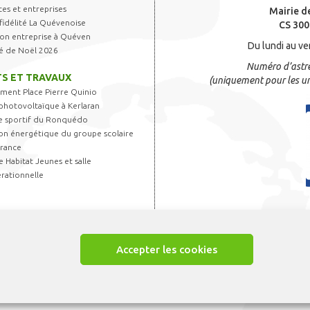
s et entreprises
Mairie d
fidélité La Quévenoise
CS 300
 son entreprise à Quéven
Du lundi au ve
é de Noël 2026
Numéro d’astre
S ET TRAVAUX
(uniquement pour les ur
ent Place Pierre Quinio
photovoltaïque à Kerlaran
 sportif du Ronquédo
on énergétique du groupe scolaire
France
 Habitat Jeunes et salle
rationnelle
Accepter les cookies
ions légales
-
Gestion des cookies
-
CGU Appli Quéven
-
Accessibilité
- © Créatio