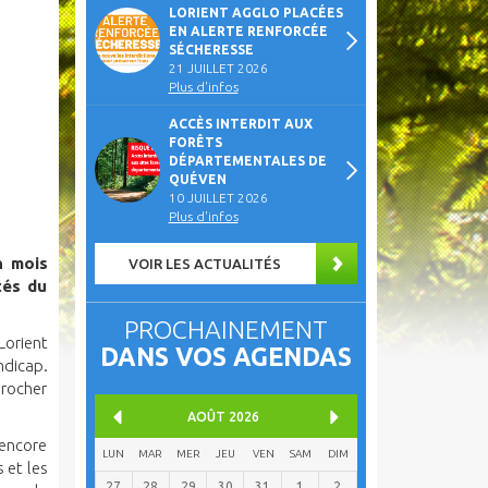
LORIENT AGGLO PLACÉES
EN ALERTE RENFORCÉE
SÉCHERESSE
21 JUILLET 2026
Plus d'infos
ACCÈS INTERDIT AUX
FORÊTS
DÉPARTEMENTALES DE
QUÉVEN
10 JUILLET 2026
Plus d'infos
n mois
VOIR LES ACTUALITÉS
tés du
PROCHAINEMENT
Lorient
DANS VOS AGENDAS
ndicap.
procher
AOÛT
2026
 encore
LUN
MAR
MER
JEU
VEN
SAM
DIM
s et les
27
28
29
30
31
1
2