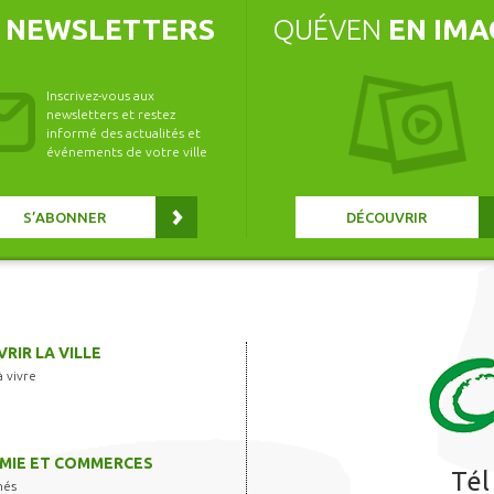
S
NEWSLETTERS
QUÉVEN
EN IMA
Inscrivez-vous aux
newsletters et restez
informé des actualités et
événements de votre ville
S’ABONNER
DÉCOUVRIR
RIR LA VILLE
à vivre
MIE ET COMMERCES
Tél
hés