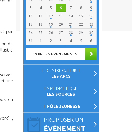
e ou de
3
4
5
6
7
8
9
10
11
12
13
14
15
16
17
18
19
20
21
22
23
isé par
24
25
26
27
28
29
30
31
1
2
3
4
5
6
tion de
llustre
VOIR LES ÉVÉNEMENTS
LE CENTRE CULTUREL
éservée
LES ARCS
 et une
LA MÉDIATHÈQUE
LES SOURCES
box, du
LE
PÔLE JEUNESSE
ork’IT,
PROPOSER UN
ÉVÉNEMENT