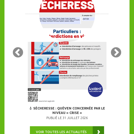
GGLO PASSENT
24 COMMUNES
É
ALERT
026
PU
💧 SÉCHERESSE : QUÉVEN CONCERNÉE PAR LE
NIVEAU « CRISE »
PUBLIÉ LE 31 JUILLET 2026
VOIR TOUTES LES ACTUALITÉS